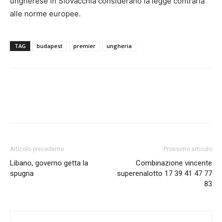
ungherese in Slovacchia considerano la legge contraria
alle norme europee.
TAG
budapest
premier
ungheria
Articolo precedente
Prossimo articolo
Libano, governo getta la
Combinazione vincente
spugna
superenalotto 17 39 41 47 77
83