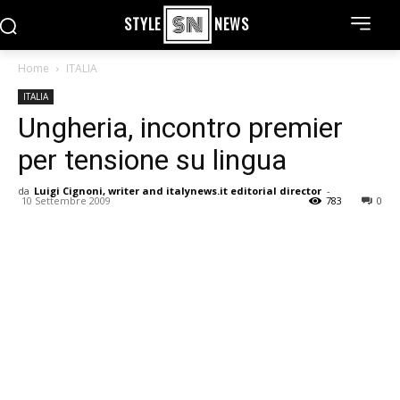
STYLE
NEWS
Home
ITALIA
ITALIA
Ungheria, incontro premier
per tensione su lingua
da
Luigi Cignoni, writer and italynews.it editorial director
-
10 Settembre 2009
783
0