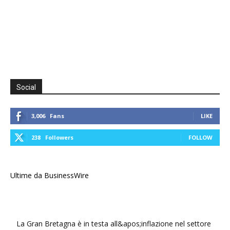
Social
3,006
Fans
LIKE
238
Followers
FOLLOW
Ultime da BusinessWire
La Gran Bretagna è in testa all&apos;inflazione nel settore