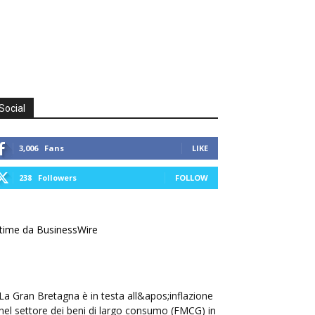
Social
3,006
Fans
LIKE
238
Followers
FOLLOW
time da BusinessWire
La Gran Bretagna è in testa all&apos;inflazione
nel settore dei beni di largo consumo (FMCG) in