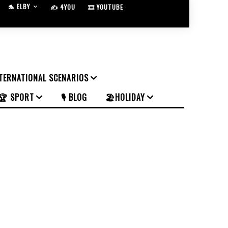
🐬 ELBY
✍️ 4YOU
🎞️ YOUTUBE
NTERNATIONAL SCENARIOS
🏆 SPORT
🎙️ BLOG
🏖️HOLIDAY