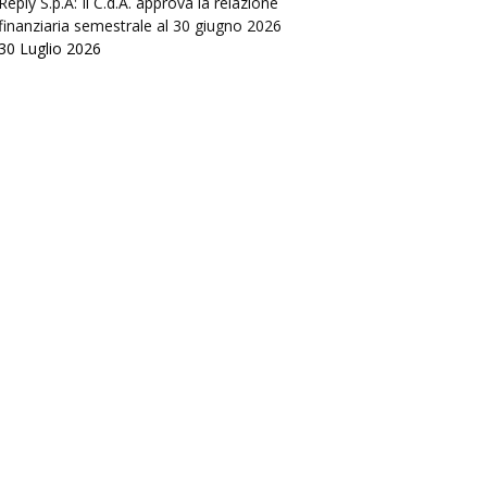
Reply S.p.A: Il C.d.A. approva la relazione
finanziaria semestrale al 30 giugno 2026
30 Luglio 2026