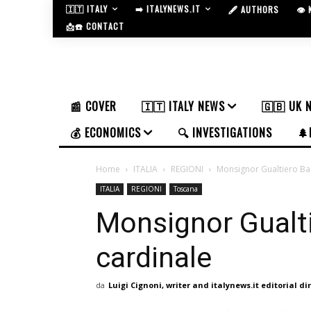
🇮🇹 ITALY
➡️ ITALYNEWS.IT
🖋️ AUTHORS
👁️
📩☎️ CONTACT
📰 COVER
🇮🇹 ITALY NEWS
🇬🇧 UK 
💰 ECONOMICS
🔍 INVESTIGATIONS
🌲
Home
ITALIA
REGIONI
Monsignor Gualtiero Bas
ITALIA
REGIONI
Toscana
Monsignor Gualti
cardinale
da
Luigi Cignoni, writer and italynews.it editorial di