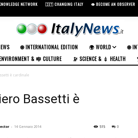
 KNOWLEDGE NETWORK
🇮🇹 CHANGING ITALY
👁️ BECOME AN OBSERVER
NEWS
🌐 INTERNATIONAL EDITION
🌍 WORLD
🌐 I
ENVIRONMENT & 🎼 CULTURE
🔭 SCIENCE & 💉 HEALTH
setti è cardinale
ero Bassetti è
rector
-
14 Gennaio 2014
515
0