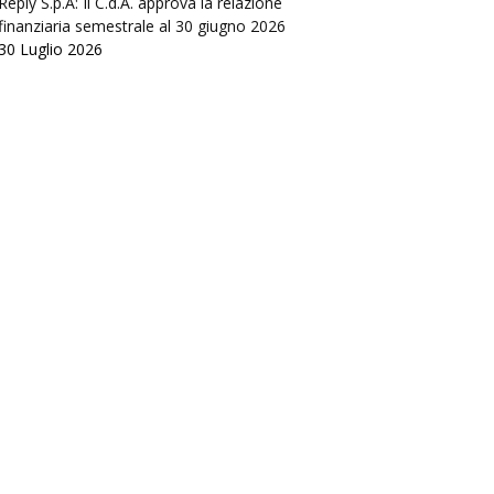
Reply S.p.A: Il C.d.A. approva la relazione
finanziaria semestrale al 30 giugno 2026
30 Luglio 2026