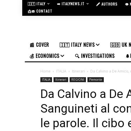
🇮🇹 ITALY
➡️ ITALYNEWS.IT
🖋️ AUTHORS
👁️
📩☎️ CONTACT
📰 COVER
🇮🇹 ITALY NEWS
🇬🇧 UK 
💰 ECONOMICS
🔍 INVESTIGATIONS
🌲
Home
ITALIA
Itinerari
Da Calvino a De Amicis, 
ITALIA
Itinerari
REGIONI
Piemonte
Da Calvino a De 
Sanguineti al co
le parole. Il cibo 