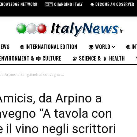
 KNOWLEDGE NETWORK
🇮🇹 CHANGING ITALY
👁️ BECOME AN OBSERVER
NEWS
🌐 INTERNATIONAL EDITION
🌍 WORLD
🌐 I
ENVIRONMENT & 🎼 CULTURE
🔭 SCIENCE & 💉 HEALTH
da Arpino a Sanguineti al convegno ...
Amicis, da Arpino a
nvegno “A tavola con
e il vino negli scrittori