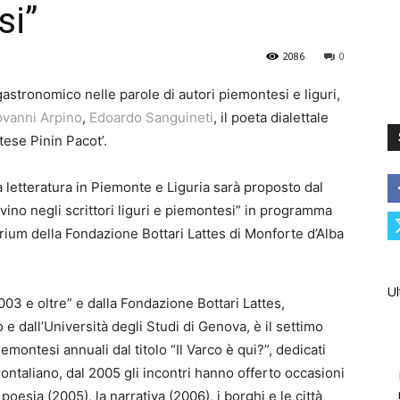
si”
2086
0
ogastronomico nelle parole di autori piemontesi e liguri,
ovanni Arpino
,
Edoardo Sanguineti
, il poeta dialettale
tese Pinin Pacot’.
a letteratura in Piemonte e Liguria sarà proposto dal
l vino negli scrittori liguri e piemontesi” in programma
orium della Fondazione Bottari Lattes di Monforte d’Alba
Ul
003 e oltre” e dalla Fondazione Bottari Lattes,
 e dall’Università degli Studi di Genova, è il settimo
montesi annuali dal titolo “Il Varco è qui?”, dedicati
 montaliano, dal 2005 gli incontri hanno offerto occasioni
oesia (2005), la narrativa (2006), i borghi e le città