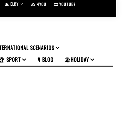
🐬 ELBY
✍️ 4YOU
🎞️ YOUTUBE
NTERNATIONAL SCENARIOS
🏆 SPORT
🎙️ BLOG
🏖️HOLIDAY