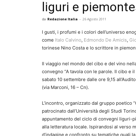
liguri e piemonte
da
Redazione Italia
-
26 Agosto 2011
I gusti, i profumi e i colori dell’universo en
come
Italo Calvino
,
Edmondo De Amicis
,
Gi
torinese Nino Costa e lo scrittore in piemon
Il viaggio nel mondo del cibo e del vino nell
convegno “A tavola con le parole. Il cibo e i
sabato 10 settembre dalle ore 9,15 all’Audit
(via Marconi, 16 – Cn).
L’incontro, organizzato dal gruppo poetico “
patrocinato dall’Università degli Studi Torino
appuntamento del ciclo di convegni liguri-pie
alla letteratura locale. Ispirandosi al verso
d’indagine e confronto su tematiche quali la p