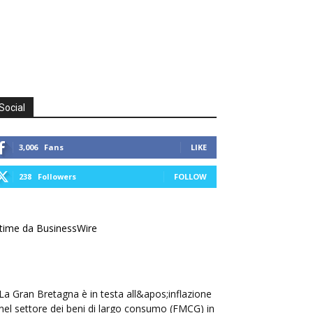
Social
3,006
Fans
LIKE
238
Followers
FOLLOW
time da BusinessWire
La Gran Bretagna è in testa all&apos;inflazione
nel settore dei beni di largo consumo (FMCG) in