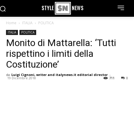
STYLE
NEWS
Home
ITALIA
POLITICA
ITALIA
POLITICA
Monito di Mattarella: ‘Tutti
rispettino i limiti della
Costituzione’
da
Luigi Cignoni, writer and italynews.it editorial director
-
19 Dicembre 2018
711
0