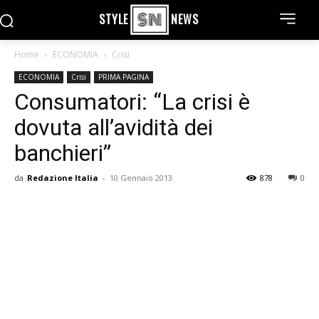
STYLE
NEWS
Home
ECONOMIA
Crisi
ECONOMIA
Crisi
PRIMA PAGINA
Consumatori: “La crisi è
dovuta all’avidità dei
banchieri”
da
Redazione Italia
-
10 Gennaio 2013
878
0