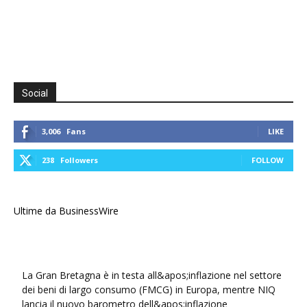
Social
3,006
Fans
LIKE
238
Followers
FOLLOW
Ultime da BusinessWire
La Gran Bretagna è in testa all&apos;inflazione nel settore
dei beni di largo consumo (FMCG) in Europa, mentre NIQ
lancia il nuovo barometro dell&apos;inflazione