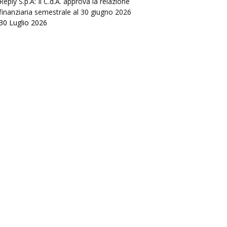
Reply S.p.A: Il C.d.A. approva la relazione
finanziaria semestrale al 30 giugno 2026
30 Luglio 2026