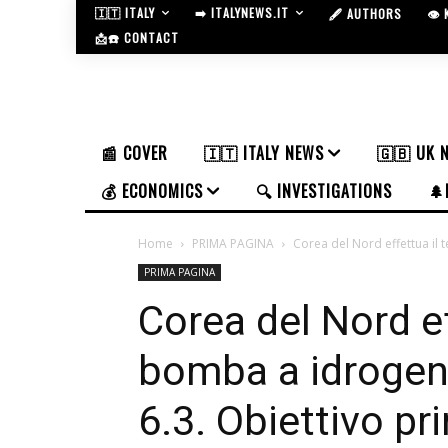
🇮🇹 ITALY
➡️ ITALYNEWS.IT
🖋️ AUTHORS
👁️
📩☎️ CONTACT
📰 COVER
🇮🇹 ITALY NEWS
🇬🇧 UK 
💰 ECONOMICS
🔍 INVESTIGATIONS
🌲
Home
PRIMA PAGINA
Corea del Nord effettua il 
PRIMA PAGINA
Corea del Nord ef
bomba a idrogen
6.3. Obiettivo pr