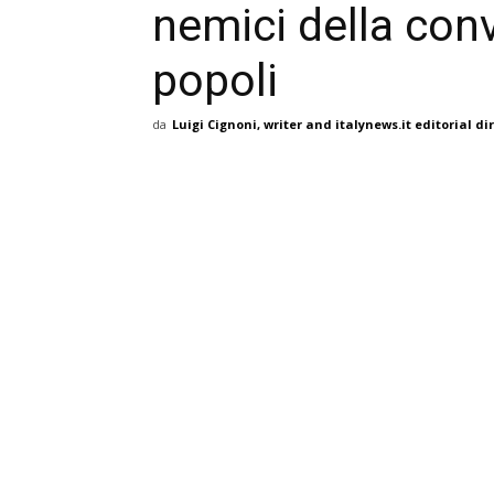
nemici della conv
popoli
da
Luigi Cignoni, writer and italynews.it editorial di