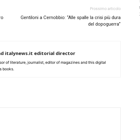
Prossimo articolo
ro
Gentiloni a Cernobbio: “Alle spalle la crisi più dura
del dopoguerra”
nd italynews.it editorial director
ssor of literature, journalist, editor of magazines and this digital
s books.