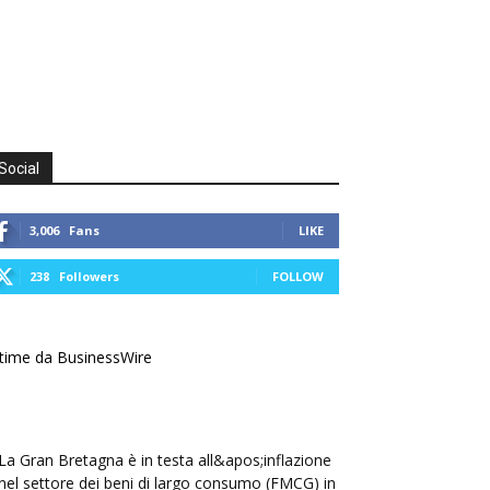
Social
3,006
Fans
LIKE
238
Followers
FOLLOW
time da BusinessWire
La Gran Bretagna è in testa all&apos;inflazione
nel settore dei beni di largo consumo (FMCG) in