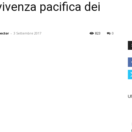
ivenza pacifica dei
rector
-
3 Settembre 2017
823
0
Ul