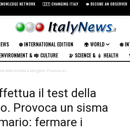
 KNOWLEDGE NETWORK
🇮🇹 CHANGING ITALY
👁️ BECOME AN OBSERVER
NEWS
🌐 INTERNATIONAL EDITION
🌍 WORLD
🌐 I
ENVIRONMENT & 🎼 CULTURE
🔭 SCIENCE & 💉 HEALTH
test della bomba a idrogeno. Provoca un...
fettua il test della
o. Provoca un sisma
imario: fermare i