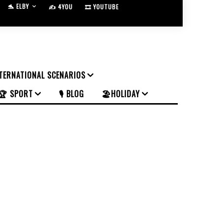
🐬 ELBY
✍️ 4YOU
🎞️ YOUTUBE
NTERNATIONAL SCENARIOS
🏆 SPORT
🎙️ BLOG
🏖️HOLIDAY