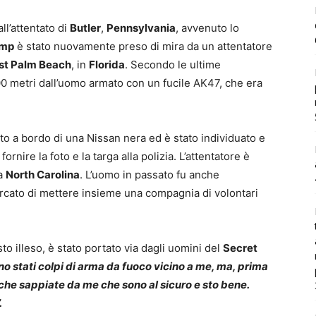
l’attentato di
Butler
,
Pennsylvania
, avvenuto lo
ump
è stato nuovamente preso di mira da un attentatore
t Palm Beach
, in
Florida
. Secondo le ultime
400 metri dall’uomo armato con un fucile AK47, che era
ito a bordo di una Nissan nera ed è stato individuato e
rnire la foto e la targa alla polizia. L’attentatore è
la
North Carolina
. L’uomo in passato fu anche
rcato di mettere insieme una compagnia di volontari
sto illeso, è stato portato via dagli uomini del
Secret
no stati colpi di arma da fuoco vicino a me, ma, prima
o che sappiate da me che sono al sicuro e sto bene.
.