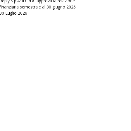
Reply S.p.A: Il C.d.A. approva la relazione
finanziaria semestrale al 30 giugno 2026
30 Luglio 2026