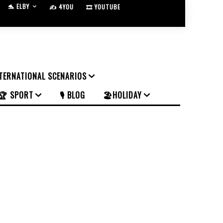
🐬 ELBY
✍️ 4YOU
🎞️ YOUTUBE
NTERNATIONAL SCENARIOS
🏆 SPORT
🎙️ BLOG
🏖️HOLIDAY