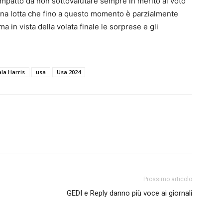
mpatto da non sottovalutare sempre in merito al voto
 una lotta che fino a questo momento è parzialmente
a in vista della volata finale le sorprese e gli
la Harris
usa
Usa 2024
Prossimo articolo
GEDI e Reply danno più voce ai giornali