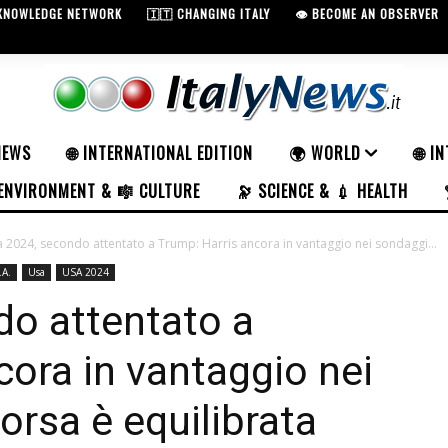
 KNOWLEDGE NETWORK
🇮🇹 CHANGING ITALY
👁️ BECOME AN OBSERVER
NEWS
🌐 INTERNATIONAL EDITION
🌍 WORLD
🌐 I
ENVIRONMENT & 🎼 CULTURE
🔭 SCIENCE & 💉 HEALTH
 2024, secondo attentato a Trump: Harris ancora in vantaggio nei sondaggi...
.A.
Usa
USA 2024
do attentato a
cora in vantaggio nei
orsa è equilibrata