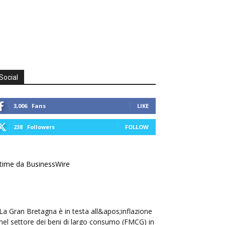
Social
3,006
Fans
LIKE
238
Followers
FOLLOW
time da BusinessWire
La Gran Bretagna è in testa all&apos;inflazione
nel settore dei beni di largo consumo (FMCG) in