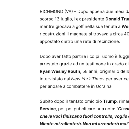
RICHMOND (VA) – Dopo appena due mesi dal
scorso 13 luglio, l’ex presidente
Donald Tr
mentre giocava a golf nella sua tenuta a
Wes
ricostruzioni il magnate si trovava a circa 
appostato dietro una rete di recinzione.
Dopo aver fatto partire i colpi l’uomo è fugg
arrestato grazie ad un testimone in grado di fo
Ryan Wesley Routh
, 58 anni, originario del
intervistato dal
New York Times
per aver ce
per andare a combattere in Ucraina.
Subito dopo il tentato omicidio
Trump
, rima
Service
, per poi pubblicare una nota:
“Ci so
che le voci finiscano fuori controllo, vogli
Niente mi rallenterà. Non mi arrenderò mai”