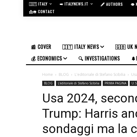
🇮🇹 ITALY
➡️ ITALYNEWS.IT
🖋️ AUTHORS
👁️
📩☎️ CONTACT
📰 COVER
🇮🇹 ITALY NEWS
🇬🇧 UK 
💰 ECONOMICS
🔍 INVESTIGATIONS
🌲
Home
BLOG
L'editoriale di Stefano Scibilia
Usa
BLOG
L'editoriale di Stefano Scibilia
PRIMA PAGINA
U.S
Usa 2024, secon
Trump: Harris an
sondaggi ma la c