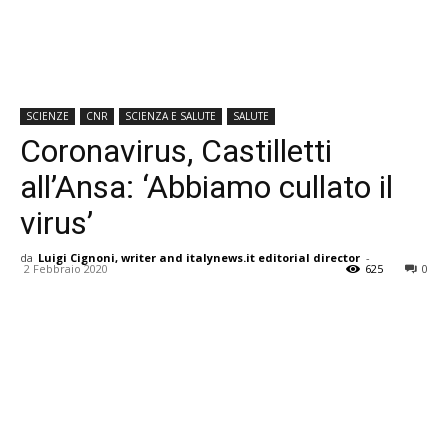
SCIENZE
CNR
SCIENZA E SALUTE
SALUTE
Coronavirus, Castilletti
all’Ansa: ‘Abbiamo cullato il
virus’
da
Luigi Cignoni, writer and italynews.it editorial director
-
2 Febbraio 2020
625
0