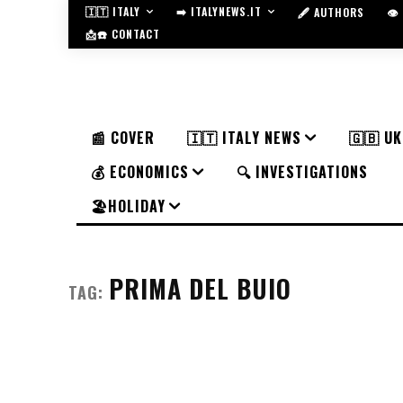
🇮🇹 ITALY
➡️ ITALYNEWS.IT
🖋️ AUTHORS
👁
📩☎️ CONTACT
📰 COVER
🇮🇹 ITALY NEWS
🇬🇧 U
💰 ECONOMICS
🔍 INVESTIGATIONS
🏖️HOLIDAY
PRIMA DEL BUIO
TAG: