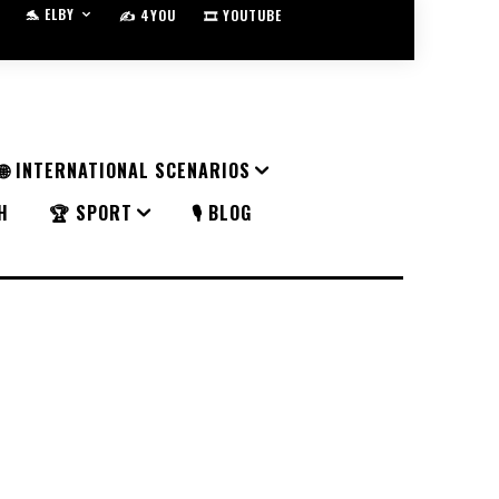
🐬 ELBY
✍️ 4YOU
🎞️ YOUTUBE
🌐 INTERNATIONAL SCENARIOS
H
🏆 SPORT
🎙️ BLOG