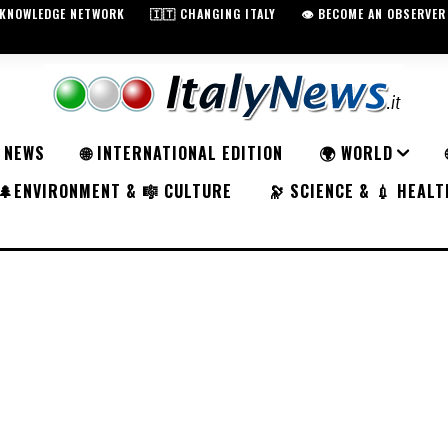
️ KNOWLEDGE NETWORK
🇮🇹 CHANGING ITALY
👁️ BECOME AN OBSERVER
K NEWS
🌐 INTERNATIONAL EDITION
🌍 WORLD
🌲ENVIRONMENT & 🎼 CULTURE
🔭 SCIENCE & 💉 HEALT