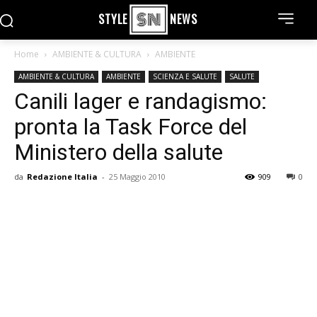
STYLE
NEWS
Home
AMBIENTE & CULTURA
AMBIENTE
AMBIENTE & CULTURA
AMBIENTE
SCIENZA E SALUTE
SALUTE
Canili lager e randagismo:
pronta la Task Force del
Ministero della salute
da
Redazione Italia
-
25 Maggio 2010
909
0