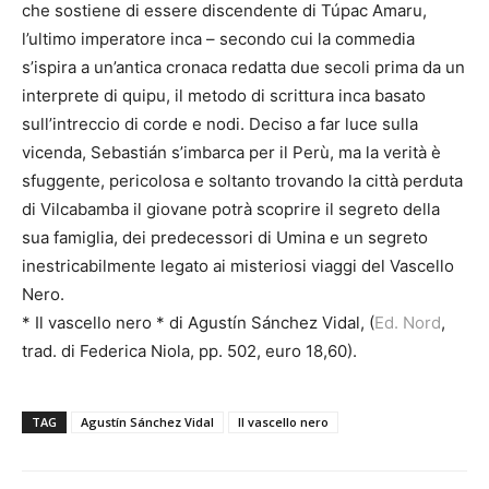
che sostiene di essere discendente di Túpac Amaru,
l’ultimo imperatore inca – secondo cui la commedia
s’ispira a un’antica cronaca redatta due secoli prima da un
interprete di quipu, il metodo di scrittura inca basato
sull’intreccio di corde e nodi. Deciso a far luce sulla
vicenda, Sebastián s’imbarca per il Perù, ma la verità è
sfuggente, pericolosa e soltanto trovando la città perduta
di Vilcabamba il giovane potrà scoprire il segreto della
sua famiglia, dei predecessori di Umina e un segreto
inestricabilmente legato ai misteriosi viaggi del Vascello
Nero.
* Il vascello nero * di Agustín Sánchez Vidal, (
Ed. Nord
,
trad. di Federica Niola, pp. 502, euro 18,60).
TAG
Agustín Sánchez Vidal
Il vascello nero