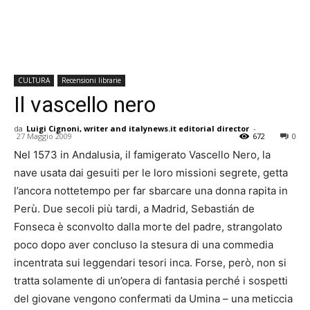
CULTURA
Recensioni librarie
Il vascello nero
da
Luigi Cignoni, writer and italynews.it editorial director
-
27 Maggio 2009
672
0
Nel 1573 in Andalusia, il famigerato Vascello Nero, la
nave usata dai gesuiti per le loro missioni segrete, getta
l’ancora nottetempo per far sbarcare una donna rapita in
Perù. Due secoli più tardi, a Madrid, Sebastián de
Fonseca è sconvolto dalla morte del padre, strangolato
poco dopo aver concluso la stesura di una commedia
incentrata sui leggendari tesori inca. Forse, però, non si
tratta solamente di un’opera di fantasia perché i sospetti
del giovane vengono confermati da Umina – una meticcia