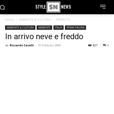
STYLE
NEWS
Home
AMBIENTE & CULTURA
AMBIENTE
AMBIENTE & CULTURA
AMBIENTE
ITALIA
PRIMA PAGINA
In arrivo neve e freddo
da
Riccardo Cacelli
-
10 Febbraio 2009
827
0