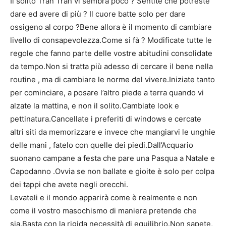
Il solito Tran Tran vi sembra poco ? Sentite che potreste
dare ed avere di più ? Il cuore batte solo per dare
ossigeno al corpo ?Bene allora è il momento di cambiare
livello di consapevolezza.Come si fà ? Modificate tutte le
regole che fanno parte delle vostre abitudini consolidate
da tempo.Non si tratta più adesso di cercare il bene nella
routine , ma di cambiare le norme del vivere.Iniziate tanto
per cominciare, a posare l’altro piede a terra quando vi
alzate la mattina, e non il solito.Cambiate look e
pettinatura.Cancellate i preferiti di windows e cercate
altri siti da memorizzare e invece che mangiarvi le unghie
delle mani , fatelo con quelle dei piedi.Dall’Acquario
suonano campane a festa che pare una Pasqua a Natale e
Capodanno .Ovvia se non ballate e gioite è solo per colpa
dei tappi che avete negli orecchi.
Levateli e il mondo apparirà come è realmente e non
come il vostro masochismo di maniera pretende che
sia.Basta con la rigida necessità di equilibrio.Non sapete,