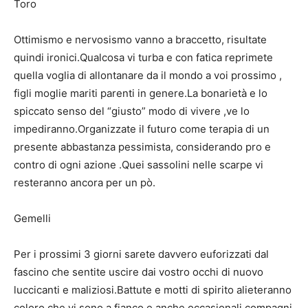
Toro
Ottimismo e nervosismo vanno a braccetto, risultate
quindi ironici.Qualcosa vi turba e con fatica reprimete
quella voglia di allontanare da il mondo a voi prossimo ,
figli moglie mariti parenti in genere.La bonarietà e lo
spiccato senso del “giusto” modo di vivere ,ve lo
impediranno.Organizzate il futuro come terapia di un
presente abbastanza pessimista, considerando pro e
contro di ogni azione .Quei sassolini nelle scarpe vi
resteranno ancora per un pò.
Gemelli
Per i prossimi 3 giorni sarete davvero euforizzati dal
fascino che sentite uscire dai vostro occhi di nuovo
luccicanti e maliziosi.Battute e motti di spirito alieteranno
coloro che vi sono a fianco e anche occasionali compagni