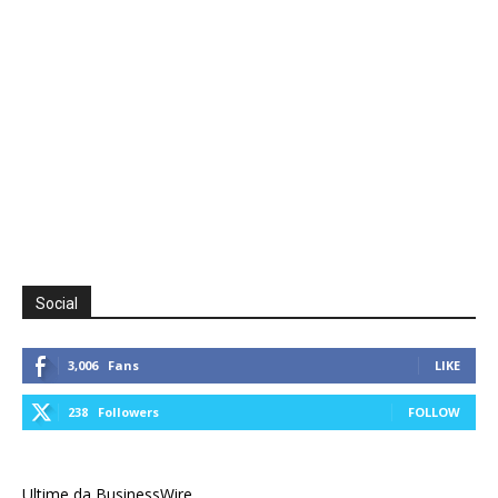
Social
3,006
Fans
LIKE
238
Followers
FOLLOW
Ultime da BusinessWire