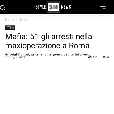
STYLE
NEWS
Home
ITALIA
ITALIA
Mafia: 51 gli arresti nella
maxioperazione a Roma
da
Luigi Cignoni, writer and italynews.it editorial director
-
26 Luglio 2013
610
0