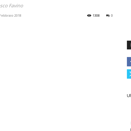
esco Favino
 Febbraio 2018
1308
0
Ul