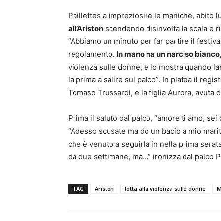
Paillettes a impreziosire le maniche, abito l
all’Ariston
scendendo disinvolta la scala e r
“Abbiamo un minuto per far partire il festival
regolamento.
In mano ha un narciso bianco
violenza sulle donne, e lo mostra quando lan
la prima a salire sul palco”. In platea il reg
Tomaso Trussardi, e la figlia Aurora, avuta 
Prima il saluto dal palco, “amore ti amo, sei c
“Adesso scusate ma do un bacio a mio marit
che è venuto a seguirla in nella prima serat
da due settimane, ma…” ironizza dal palco P
TAG
Ariston
lotta alla violenza sulle donne
M