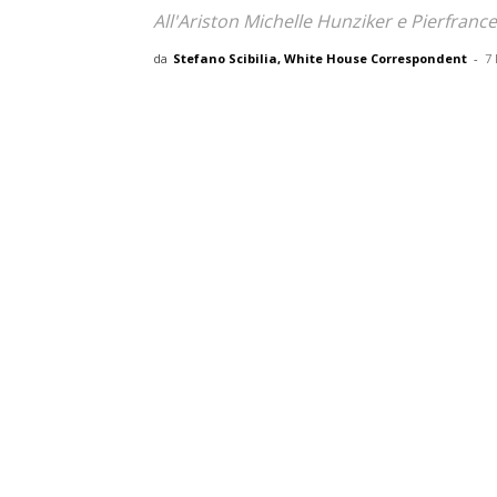
All'Ariston Michelle Hunziker e Pierfranc
da
Stefano Scibilia, White House Correspondent
-
7