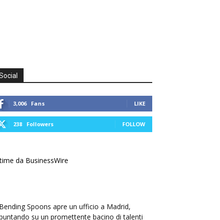
Social
3,006
Fans
LIKE
238
Followers
FOLLOW
time da BusinessWire
Bending Spoons apre un ufficio a Madrid,
puntando su un promettente bacino di talenti