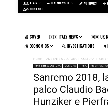
🇮🇹 ITALY
➡️ ITALYNEWS.IT
🖋️ AUTHORS
👁️
📩☎️ CONTACT
📰 COVER
🇮🇹 ITALY NEWS
🇬🇧 UK 
💰 ECONOMICS
🔍 INVESTIGATIONS
🌲
Home
AMBIENTE & CULTURA
CULTURA
Sanrem
AMBIENTE & CULTURA
CULTURA
ITALIA
PRIMA PAGINA
Sanremo 2018, la
palco Claudio Bag
Hunziker e Pierf