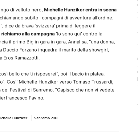
ungo di velluto nero,
Michelle Hunziker entra in scena
ichiamando subito i compagni di avventura all’ordine.
”, dice da brava ‘svizzera’ prima di leggere il
, richiamo alla campagna
‘Io sono qui’ contro la
cia il primo Big in gara in gara, Annalisa, “una donna,
ista Duccio Forzano inquadra il marito della showgirl,
da Eros Ramazzotti.
osì bello che ti risposerei”, poi il bacio in platea.
o”. Così’ Michelle Hunziker verso Tomaso Trussardi,
a del Festival di Sanremo. “Capisco che non vi vedete
ierfrancesco Favino.
ichelle Hunziker
Sanremo 2018