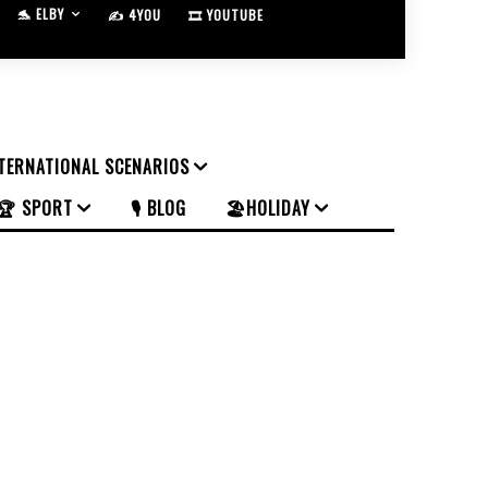
🐬 ELBY
✍️ 4YOU
🎞️ YOUTUBE
NTERNATIONAL SCENARIOS
🏆 SPORT
🎙️ BLOG
🏖️HOLIDAY