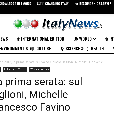
 KNOWLEDGE NETWORK
🇮🇹 CHANGING ITALY
👁️ BECOME AN OBSERVER
NEWS
🌐 INTERNATIONAL EDITION
🌍 WORLD
🌐 I
ENVIRONMENT & 🎼 CULTURE
🔭 SCIENCE & 💉 HEALTH
o 2018, la prima serata: sul palco Claudio Baglioni, Michelle Hunziker e...
Italiani nel Mondo
W Made in Italy
 prima serata: sul
lioni, Michelle
rancesco Favino