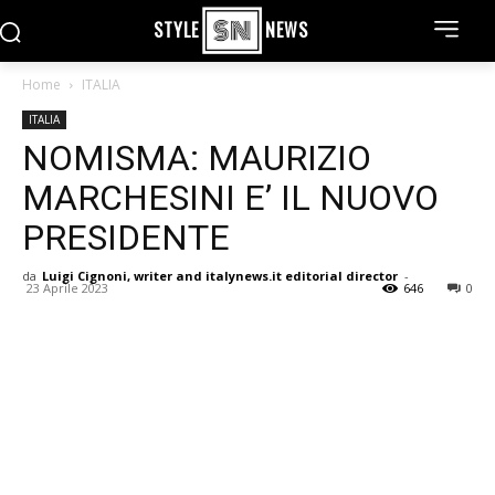
STYLE
NEWS
Home
ITALIA
ITALIA
NOMISMA: MAURIZIO
MARCHESINI E’ IL NUOVO
PRESIDENTE
da
Luigi Cignoni, writer and italynews.it editorial director
-
23 Aprile 2023
646
0