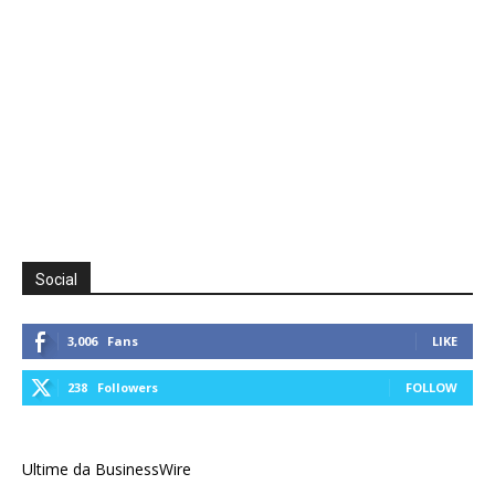
Social
3,006
Fans
LIKE
238
Followers
FOLLOW
Ultime da BusinessWire