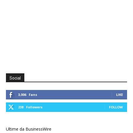
Social
3,006
Fans
LIKE
238
Followers
FOLLOW
Ultime da BusinessWire