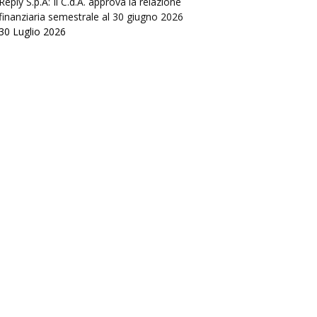
Reply S.p.A: Il C.d.A. approva la relazione
finanziaria semestrale al 30 giugno 2026
30 Luglio 2026