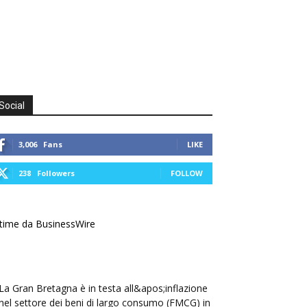
Social
3,006
Fans
LIKE
238
Followers
FOLLOW
time da BusinessWire
La Gran Bretagna è in testa all&apos;inflazione
nel settore dei beni di largo consumo (FMCG) in