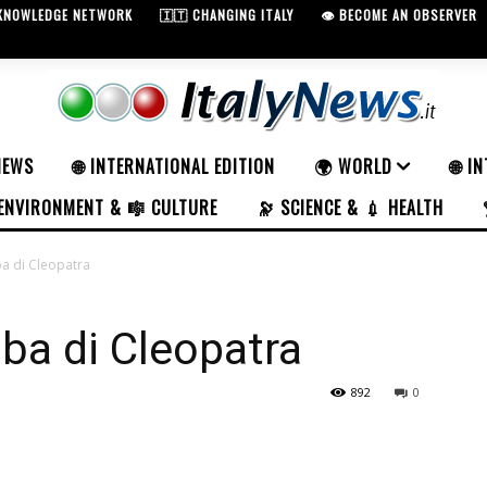
 KNOWLEDGE NETWORK
🇮🇹 CHANGING ITALY
👁️ BECOME AN OBSERVER
NEWS
🌐 INTERNATIONAL EDITION
🌍 WORLD
🌐 I
ENVIRONMENT & 🎼 CULTURE
🔭 SCIENCE & 💉 HEALTH
ba di Cleopatra
mba di Cleopatra
892
0