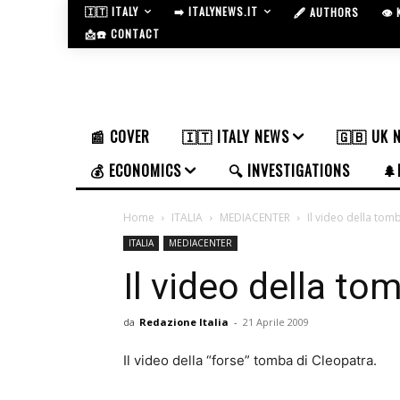
🇮🇹 ITALY
➡️ ITALYNEWS.IT
🖋️ AUTHORS
👁️
📩☎️ CONTACT
📰 COVER
🇮🇹 ITALY NEWS
🇬🇧 UK 
💰 ECONOMICS
🔍 INVESTIGATIONS
🌲
Home
ITALIA
MEDIACENTER
Il video della tom
ITALIA
MEDIACENTER
Il video della to
da
Redazione Italia
-
21 Aprile 2009
Il video della “forse” tomba di Cleopatra.