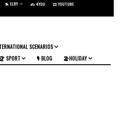
🐬 ELBY
✍️ 4YOU
🎞️ YOUTUBE
NTERNATIONAL SCENARIOS
🏆 SPORT
🎙️ BLOG
🏖️HOLIDAY