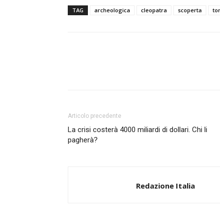
TAG
archeologica
cleopatra
scoperta
to
Articolo precedente
La crisi costerà 4000 miliardi di dollari. Chi li
pagherà?
Redazione Italia