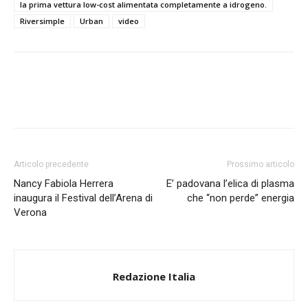
la prima vettura low-cost alimentata completamente a idrogeno.
Riversimple
Urban
video
Articolo precedente
Prossimo articolo
Nancy Fabiola Herrera
E’ padovana l’elica di plasma
inaugura il Festival dell’Arena di
che “non perde” energia
Verona
Redazione Italia