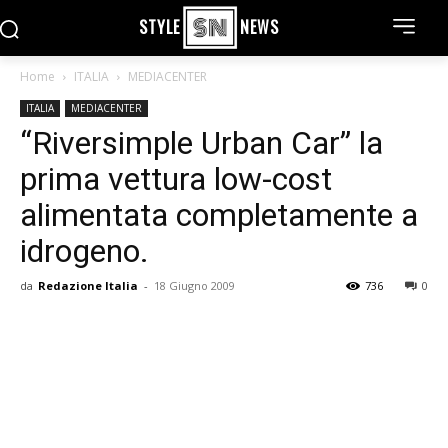
STYLE
NEWS
Home
ITALIA
MEDIACENTER
ITALIA
MEDIACENTER
“Riversimple Urban Car” la
prima vettura low-cost
alimentata completamente a
idrogeno.
da
Redazione Italia
-
18 Giugno 2009
736
0