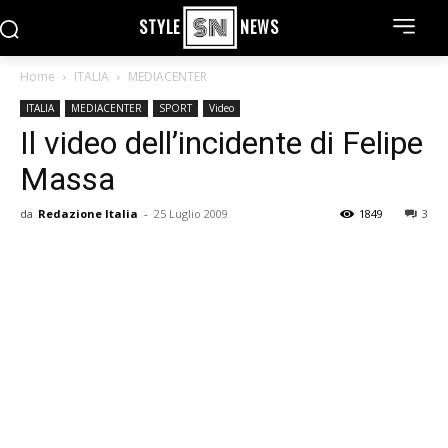
STYLE
NEWS
Home
ITALIA
MEDIACENTER
ITALIA
MEDIACENTER
SPORT
Video
Il video dell’incidente di Felipe
Massa
da
Redazione Italia
-
25 Luglio 2009
1849
3