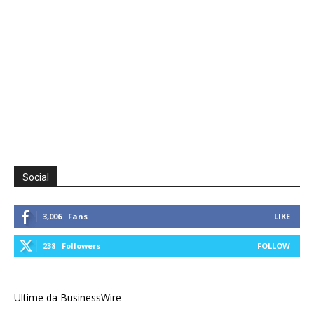
Social
3,006
Fans
LIKE
238
Followers
FOLLOW
Ultime da BusinessWire