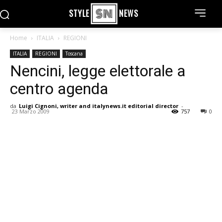
STYLE
NEWS
Home
ITALIA
REGIONI
ITALIA
REGIONI
Toscana
Nencini, legge elettorale a
centro agenda
da
Luigi Cignoni, writer and italynews.it editorial director
-
23 Marzo 2009
757
0