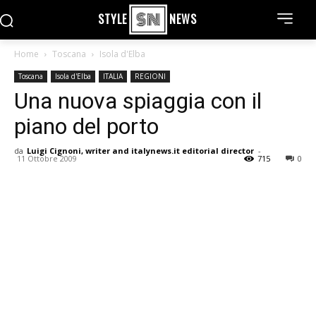
STYLE
NEWS
Home
Toscana
Isola d'Elba
Toscana
Isola d'Elba
ITALIA
REGIONI
Una nuova spiaggia con il
piano del porto
da
Luigi Cignoni, writer and italynews.it editorial director
-
11 Ottobre 2009
715
0