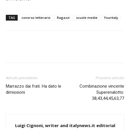
TAG
conorso letterario
Ragazzi
scuole medie
Youritaly
Articolo precedente
Prossimo articolo
Marrazzo dai frati. Ha dato le
Combinazione vincente
dimissioni
Superenalotto:
38,43,44,45,63,77
Luigi Cignoni, writer and italynews.it editorial