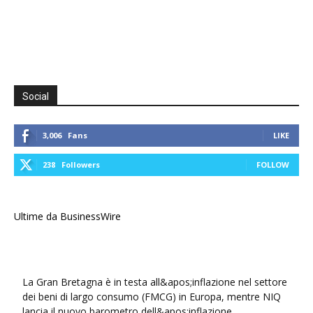
Social
3,006
Fans
LIKE
238
Followers
FOLLOW
Ultime da BusinessWire
La Gran Bretagna è in testa all&apos;inflazione nel settore
dei beni di largo consumo (FMCG) in Europa, mentre NIQ
lancia il nuovo barometro dell&apos;inflazione