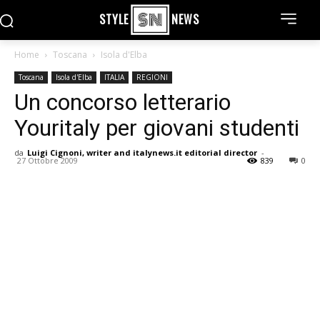
STYLE
NEWS
Home
Toscana
Isola d'Elba
Toscana
Isola d'Elba
ITALIA
REGIONI
Un concorso letterario
Youritaly per giovani studenti
da
Luigi Cignoni, writer and italynews.it editorial director
-
27 Ottobre 2009
839
0