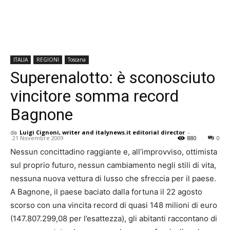
ITALIA
REGIONI
Toscana
Superenalotto: è sconosciuto
vincitore somma record
Bagnone
da
Luigi Cignoni, writer and italynews.it editorial director
-
21 Novembre 2009
880
0
Nessun concittadino raggiante e, all’improvviso, ottimista
sul proprio futuro, nessun cambiamento negli stili di vita,
nessuna nuova vettura di lusso che sfreccia per il paese.
A Bagnone, il paese baciato dalla fortuna il 22 agosto
scorso con una vincita record di quasi 148 milioni di euro
(147.807.299,08 per l’esattezza), gli abitanti raccontano di