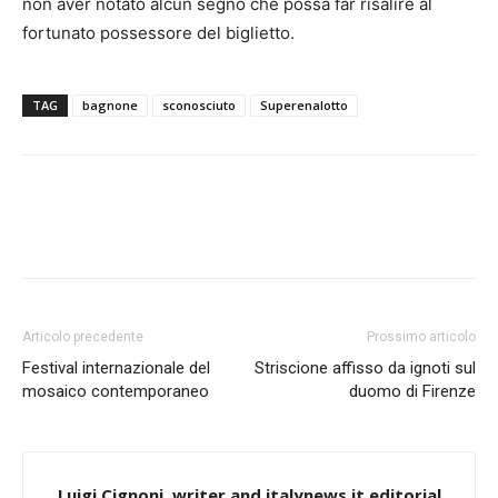
non aver notato alcun segno che possa far risalire al
fortunato possessore del biglietto.
TAG
bagnone
sconosciuto
Superenalotto
Articolo precedente
Prossimo articolo
Festival internazionale del
Striscione affisso da ignoti sul
mosaico contemporaneo
duomo di Firenze
Luigi Cignoni, writer and italynews.it editorial