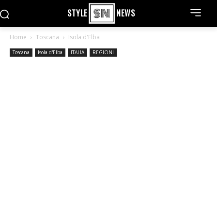
STYLE
NEWS
Home
Toscana
Isola d'Elba
Toscana
Isola d'Elba
ITALIA
REGIONI