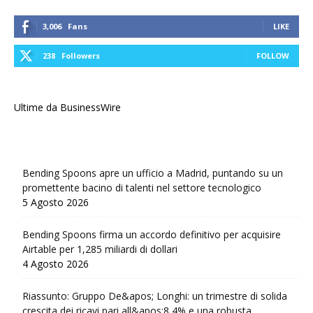
3,006
Fans
LIKE
238
Followers
FOLLOW
Ultime da BusinessWire
Bending Spoons apre un ufficio a Madrid, puntando su un
promettente bacino di talenti nel settore tecnologico
5 Agosto 2026
Bending Spoons firma un accordo definitivo per acquisire
Airtable per 1,285 miliardi di dollari
4 Agosto 2026
Riassunto: Gruppo De&apos; Longhi: un trimestre di solida
crescita dei ricavi pari all&apos;8,4% e una robusta