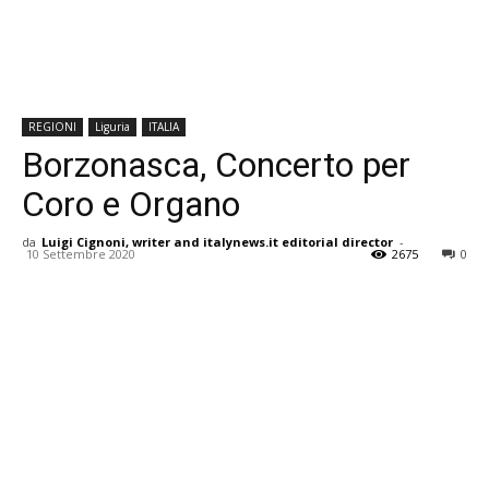
REGIONI
Liguria
ITALIA
Borzonasca, Concerto per
Coro e Organo
da
Luigi Cignoni, writer and italynews.it editorial director
-
10 Settembre 2020
2675
0