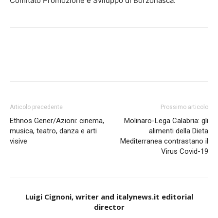
Comitato Promozione e Sviluppo di Borzonasca.
Articolo precedente
Prossimo articolo
Ethnos Gener/Azioni: cinema,
Molinaro-Lega Calabria: gli
musica, teatro, danza e arti
alimenti della Dieta
visive
Mediterranea contrastano il
Virus Covid-19
Luigi Cignoni, writer and italynews.it editorial
director