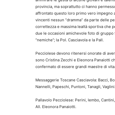
provincia, ma soprattutto ci hanno permesso
affrontato questo loro primo vero impegno a
vincenti nessun “dramma” da parte delle per
correttezza e massima lealtà sportiva che 
due le occasioni amichevole foto di gruppo f
“nemiche”; la Pol. Casciavola e la Pall.
Pecciolese devono ritenersi onorate di avere
sono Cristina Zecchi e Eleonora Panaiotti c
confermato di essere grandi maestre di vita
Messaggerie Toscane Casciavola: Bacci, Bors
Nannelli, Papeschi, Puntoni, Tanagli, Vaglini.
Pallavolo Pecciolese: Perini, Iembo, Cantini,
All. Eleonora Panaiotti.