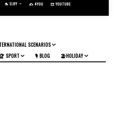
🐬 ELBY
✍️ 4YOU
🎞️ YOUTUBE
NTERNATIONAL SCENARIOS
🏆 SPORT
🎙️ BLOG
🏖️HOLIDAY