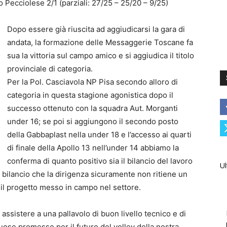
Pecciolese 2/1 (parziali: 27/25 – 25/20 – 9/25)
Dopo essere già riuscita ad aggiudicarsi la gara di
andata, la formazione delle Messaggerie Toscane fa
sua la vittoria sul campo amico e si aggiudica il titolo
provinciale di categoria.
Per la Pol. Casciavola NP Pisa secondo alloro di
categoria in questa stagione agonistica dopo il
successo ottenuto con la squadra Aut. Morganti
under 16; se poi si aggiungono il secondo posto
della Gabbaplast nella under 18 e l’accesso ai quarti
di finale della Apollo 13 nell’under 14 abbiamo la
conferma di quanto positivo sia il bilancio del lavoro
Ul
n bilancio che la dirigenza sicuramente non ritiene un
il progetto messo in campo nel settore.
assistere a una pallavolo di buon livello tecnico e di
uose promesse per il futuro del volley della nostra