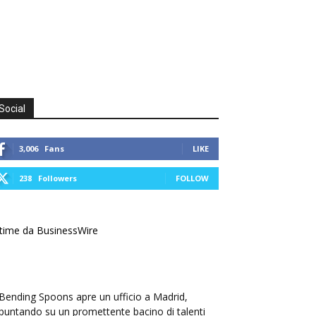
Social
3,006
Fans
LIKE
238
Followers
FOLLOW
time da BusinessWire
Bending Spoons apre un ufficio a Madrid,
puntando su un promettente bacino di talenti