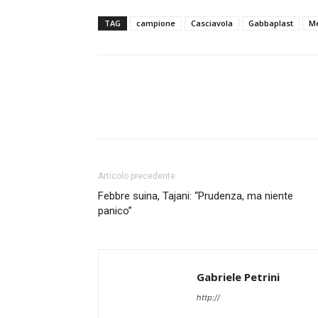
TAG
campione
Casciavola
Gabbaplast
M
Articolo precedente
Febbre suina, Tajani: “Prudenza, ma niente
panico”
Gabriele Petrini
http://