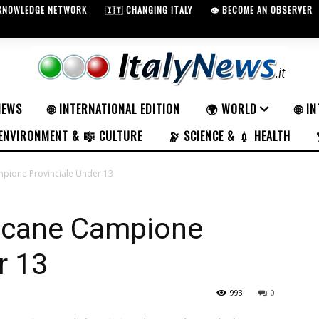
 KNOWLEDGE NETWORK
🇮🇹 CHANGING ITALY
👁️ BECOME AN OBSERVER
NEWS
🌐 INTERNATIONAL EDITION
🌍 WORLD
🌐 I
ENVIRONMENT & 🎼 CULTURE
🔭 SCIENCE & 💉 HEALTH
pione Provinciale Under 13
scane Campione
r 13
993
0