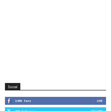
Social
3,006
Fans
LIKE