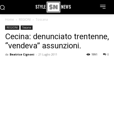
STYLE
NEWS
Home
REGIONI
Toscana
REGIONI
Toscana
Cecina: denunciato trentenne,
“vendeva” assunzioni.
da
Beatrice Cignoni
-
21 Luglio 2011
1991
0