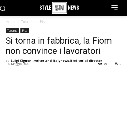
STYLE
NEWS
Home
Toscana
Pisa
Toscana
Pisa
Si torna in fabbrica, la Fiom
non convince i lavoratori
da
Luigi Cignoni, writer and italynews.it editorial director
-
10 Maggio 2009
751
0