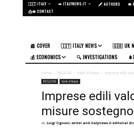
🇮🇹 ITALY
➡️ ITALYNEWS.IT
🖋️ AUTHORS
👁️
📩☎️ CONTACT
📰 COVER
🇮🇹 ITALY NEWS
🇬🇧 UK 
💰 ECONOMICS
🔍 INVESTIGATIONS
🌲
Home
REGIONI
Valle d'Aosta
Imprese edili va
REGIONI
Valle d'Aosta
Imprese edili va
misure sostegno
da
Luigi Cignoni, writer and italynews.it editorial di