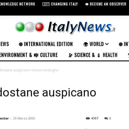
 KNOWLEDGE NETWORK
🇮🇹 CHANGING ITALY
👁️ BECOME AN OBSERVER
NEWS
🌐 INTERNATIONAL EDITION
🌍 WORLD
🌐 I
ENVIRONMENT & 🎼 CULTURE
🔭 SCIENCE & 💉 HEALTH
ldostane auspicano misure sostegno
ldostane auspicano
rector
-
29 Marzo 2009
4197
0