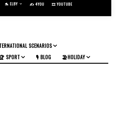
🐬 ELBY
✍️ 4YOU
🎞️ YOUTUBE
NTERNATIONAL SCENARIOS
🏆 SPORT
🎙️ BLOG
🏖️HOLIDAY