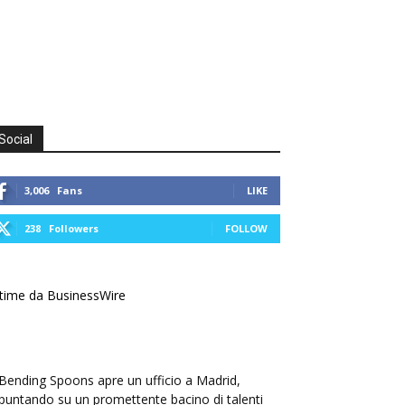
Social
3,006
Fans
LIKE
238
Followers
FOLLOW
time da BusinessWire
Bending Spoons apre un ufficio a Madrid,
puntando su un promettente bacino di talenti