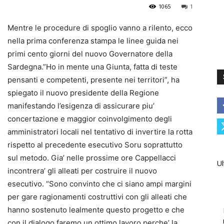
1065
1
Mentre le procedure di spoglio vanno a rilento, ecco
nella prima conferenza stampa le linee guida nei
primi cento giorni del nuovo Governatore della
Sardegna.”Ho in mente una Giunta, fatta di teste
pensanti e competenti, presente nei territori”, ha
spiegato il nuovo presidente della Regione
manifestando l’esigenza di assicurare piu’
concertazione e maggior coinvolgimento degli
amministratori locali nel tentativo di invertire la rotta
rispetto al precedente esecutivo Soru soprattutto
sul metodo. Gia’ nelle prossime ore Cappellacci
Ul
incontrera’ gli alleati per costruire il nuovo
esecutivo. “Sono convinto che ci siano ampi margini
per gare ragionamenti costruttivi con gli alleati che
hanno sostenuto lealmente questo progetto e che
con il dialogo faremo un ottimo lavoro perche’ la