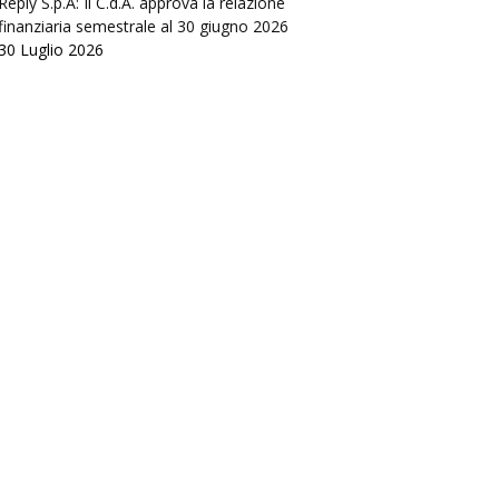
Reply S.p.A: Il C.d.A. approva la relazione
finanziaria semestrale al 30 giugno 2026
30 Luglio 2026