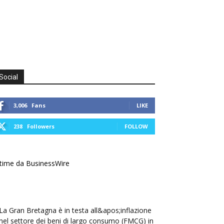
Social
3,006
Fans
LIKE
238
Followers
FOLLOW
time da BusinessWire
La Gran Bretagna è in testa all&apos;inflazione
nel settore dei beni di largo consumo (FMCG) in