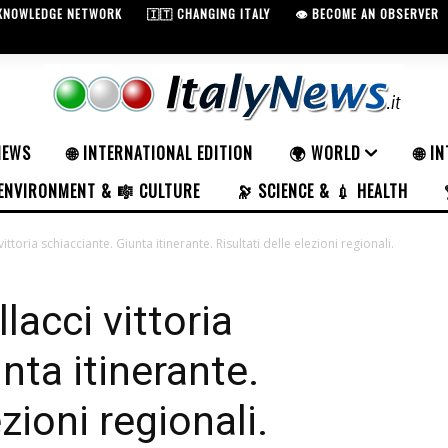
 KNOWLEDGE NETWORK
🇮🇹 CHANGING ITALY
👁️ BECOME AN OBSERVER
NEWS
🌐 INTERNATIONAL EDITION
🌍 WORLD
🌐 I
ENVIRONMENT & 🎼 CULTURE
🔭 SCIENCE & 💉 HEALTH
ttoria schiacciante. Giunta itinerante. Risultati delle elezioni regionali.
acci vittoria
nta itinerante.
ezioni regionali.