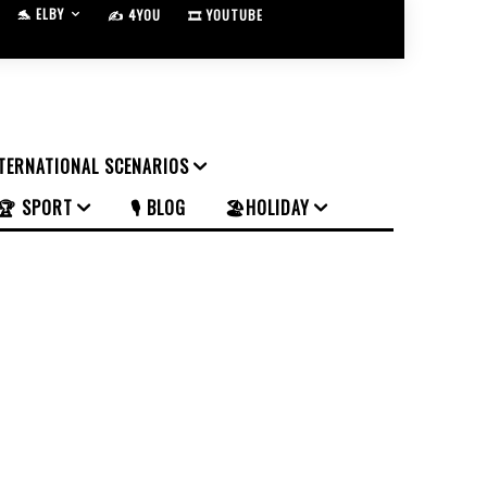
🐬 ELBY
✍️ 4YOU
🎞️ YOUTUBE
NTERNATIONAL SCENARIOS
🏆 SPORT
🎙️ BLOG
🏖️HOLIDAY