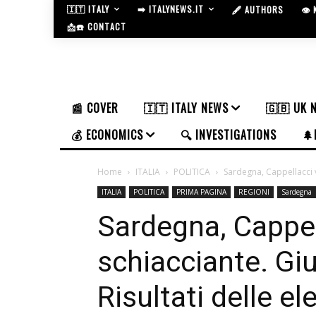
🇮🇹 ITALY
➡️ ITALYNEWS.IT
🖋️ AUTHORS
👁️
📩☎️ CONTACT
📰 COVER
🇮🇹 ITALY NEWS
🇬🇧 UK 
💰 ECONOMICS
🔍 INVESTIGATIONS
🌲
Home
ITALIA
POLITICA
Sardegna, Cappellacci vi
ITALIA
POLITICA
PRIMA PAGINA
REGIONI
Sardegna
Sardegna, Cappell
schiacciante. Giu
Risultati delle el