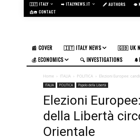
🇮🇹 ITALY
➡️ ITALYNEWS.IT
🖋️ AUTHORS
👁️
📩☎️ CONTACT
📰 COVER
🇮🇹 ITALY NEWS
🇬🇧 UK 
💰 ECONOMICS
🔍 INVESTIGATIONS
🌲
Home
ITALIA
POLITICA
Elezioni Europee: candi
ITALIA
POLITICA
Popolo della Libertà
Elezioni Europee
della Libertà cir
Orientale