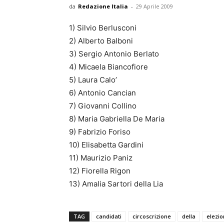
da
Redazione Italia
-
29 Aprile 2009
1) Silvio Berlusconi
2) Alberto Balboni
3) Sergio Antonio Berlato
4) Micaela Biancofiore
5) Laura Calo’
6) Antonio Cancian
7) Giovanni Collino
8) Maria Gabriella De Maria
9) Fabrizio Foriso
10) Elisabetta Gardini
11) Maurizio Paniz
12) Fiorella Rigon
13) Amalia Sartori della Lia
TAG
candidati
circoscrizione
della
elezio