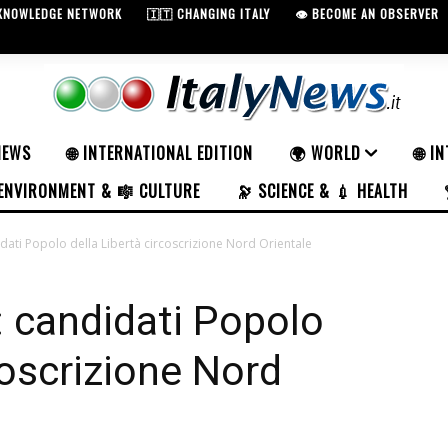
 KNOWLEDGE NETWORK
🇮🇹 CHANGING ITALY
👁️ BECOME AN OBSERVER
NEWS
🌐 INTERNATIONAL EDITION
🌍 WORLD
🌐 I
ENVIRONMENT & 🎼 CULTURE
🔭 SCIENCE & 💉 HEALTH
dati Popolo della Libertà circoscrizione Nord Orientale
: candidati Popolo
coscrizione Nord