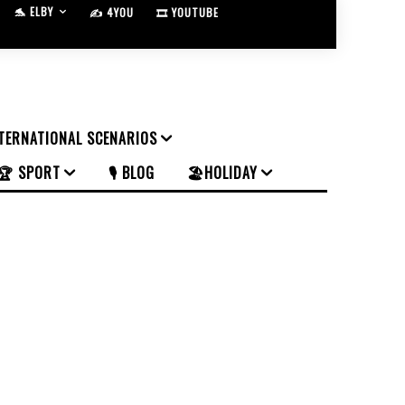
🐬 ELBY
✍️ 4YOU
🎞️ YOUTUBE
NTERNATIONAL SCENARIOS
🏆 SPORT
🎙️ BLOG
🏖️HOLIDAY