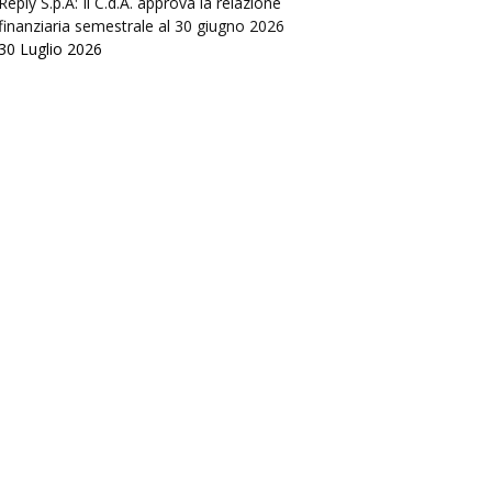
Reply S.p.A: Il C.d.A. approva la relazione
finanziaria semestrale al 30 giugno 2026
30 Luglio 2026