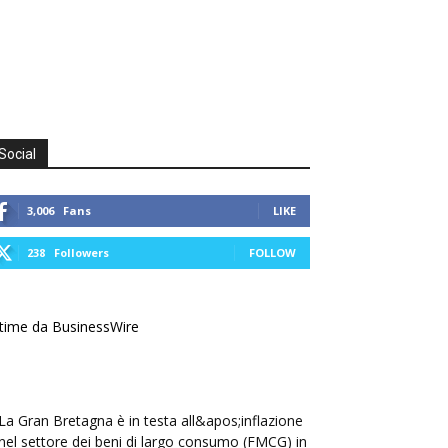
Social
3,006
Fans
LIKE
238
Followers
FOLLOW
time da BusinessWire
La Gran Bretagna è in testa all&apos;inflazione
nel settore dei beni di largo consumo (FMCG) in