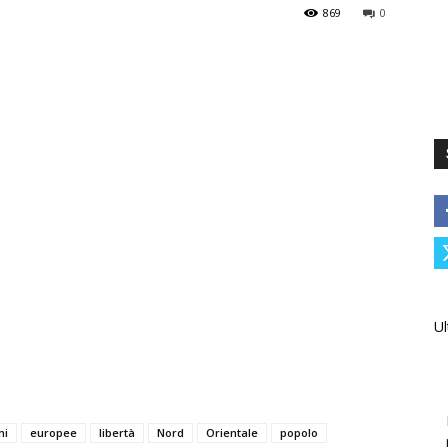
869
0
Ul
ni
europee
libertà
Nord
Orientale
popolo