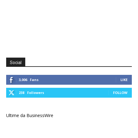
Social
3,006
Fans
LIKE
238
Followers
FOLLOW
Ultime da BusinessWire