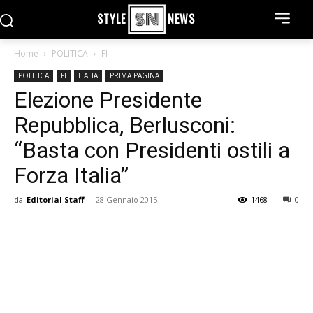
STYLE
NEWS
Home
POLITICA
FI
POLITICA
FI
ITALIA
PRIMA PAGINA
Elezione Presidente
Repubblica, Berlusconi:
“Basta con Presidenti ostili a
Forza Italia”
da
Editorial Staff
-
28 Gennaio 2015
1468
0