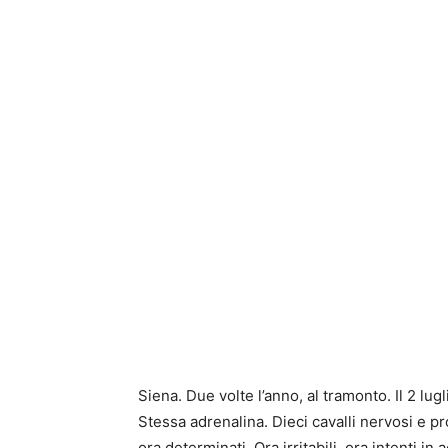
Siena. Due volte l’anno, al tramonto. Il 2 lu
Stessa adrenalina. Dieci cavalli nervosi e pron
ora determinati. Ora irritabili, ora intenti i