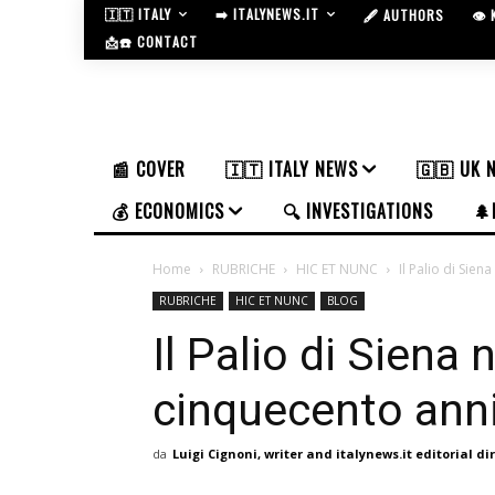
🇮🇹 ITALY
➡️ ITALYNEWS.IT
🖋️ AUTHORS
👁️
📩☎️ CONTACT
📰 COVER
🇮🇹 ITALY NEWS
🇬🇧 UK 
💰 ECONOMICS
🔍 INVESTIGATIONS
🌲
Home
RUBRICHE
HIC ET NUNC
Il Palio di Sien
RUBRICHE
HIC ET NUNC
BLOG
Il Palio di Siena
cinquecento anni 
da
Luigi Cignoni, writer and italynews.it editorial di