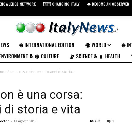
 KNOWLEDGE NETWORK
🇮🇹 CHANGING ITALY
👁️ BECOME AN OBSERVER
NEWS
🌐 INTERNATIONAL EDITION
🌍 WORLD
🌐 I
ENVIRONMENT & 🎼 CULTURE
🔭 SCIENCE & 💉 HEALTH
a non è una corsa: cinquecento anni di storia...
 non è una corsa:
di storia e vita
rector
-
11 Agosto 2019
691
0