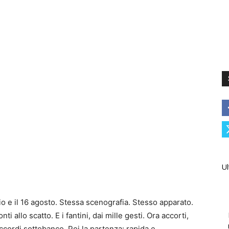
Ul
glio e il 16 agosto. Stessa scenografia. Stesso apparato.
ti allo scatto. E i fantini, dai mille gesti. Ora accorti,
n accordi sottobanco. Poi la partenza: rapida e