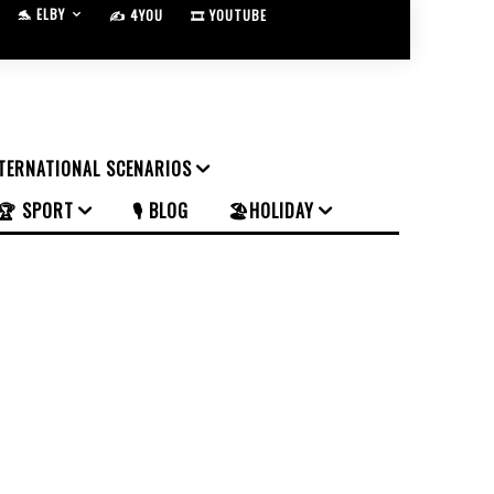
🐬 ELBY
✍️ 4YOU
🎞️ YOUTUBE
NTERNATIONAL SCENARIOS
🏆 SPORT
🎙️ BLOG
🏖️HOLIDAY