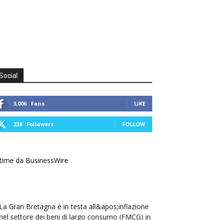
Social
3,006
Fans
LIKE
238
Followers
FOLLOW
time da BusinessWire
La Gran Bretagna è in testa all&apos;inflazione
nel settore dei beni di largo consumo (FMCG) in