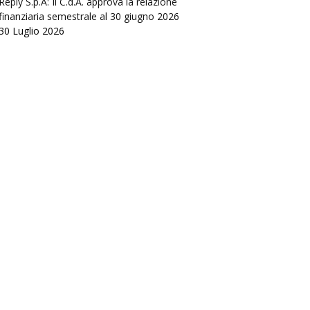
Reply S.p.A: Il C.d.A. approva la relazione
finanziaria semestrale al 30 giugno 2026
30 Luglio 2026