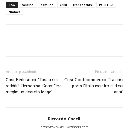
TAG
cascina.
comune
Crisi
franceschini
POLITICA
sindaco
Articolo precedente
Prossimo articolo
Crisi, Berlusconi: “Tassa sui
Crisi, Confcommercio: “La crisi
redditi? Elemosina. Casa: “era
porta l’Italia indietro di dieci
meglio un decreto legge”
anni”
Riccardo Cacelli
http://www.uam-vertiports.com