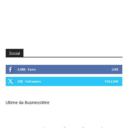
Social
3,006
Fans
LIKE
238
Followers
FOLLOW
Ultime da BusinessWire