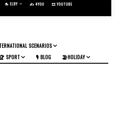
🐬 ELBY
✍️ 4YOU
🎞️ YOUTUBE
NTERNATIONAL SCENARIOS
🏆 SPORT
🎙️ BLOG
🏖️HOLIDAY