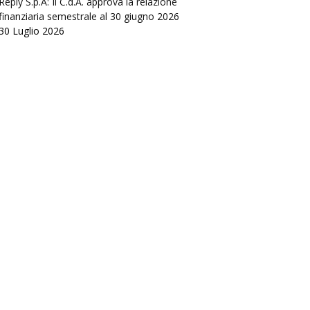
Reply S.p.A: Il C.d.A. approva la relazione
finanziaria semestrale al 30 giugno 2026
30 Luglio 2026