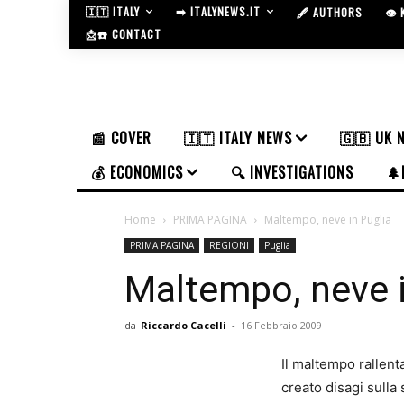
🇮🇹 ITALY
➡️ ITALYNEWS.IT
🖋️ AUTHORS
👁️
📩☎️ CONTACT
📰 COVER
🇮🇹 ITALY NEWS
🇬🇧 UK 
💰 ECONOMICS
🔍 INVESTIGATIONS
🌲
Home
PRIMA PAGINA
Maltempo, neve in Puglia
PRIMA PAGINA
REGIONI
Puglia
Maltempo, neve i
da
Riccardo Cacelli
-
16 Febbraio 2009
Il maltempo rallenta
creato disagi sulla 