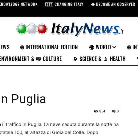
 KNOWLEDGE NETWORK
🇮🇹 CHANGING ITALY
👁️ BECOME AN OBSERVER
NEWS
🌐 INTERNATIONAL EDITION
🌍 WORLD
🌐 I
ENVIRONMENT & 🎼 CULTURE
🔭 SCIENCE & 💉 HEALTH
n Puglia
854
0
 il traffico in Puglia. La neve caduta durante la notte ha
statale 100, all’altezza di Gioia del Colle. Dopo