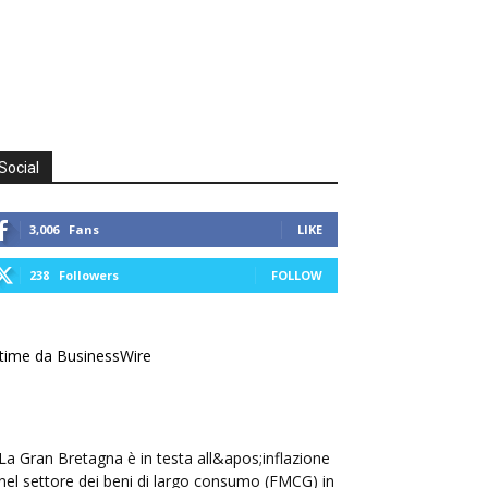
Social
3,006
Fans
LIKE
238
Followers
FOLLOW
time da BusinessWire
La Gran Bretagna è in testa all&apos;inflazione
nel settore dei beni di largo consumo (FMCG) in