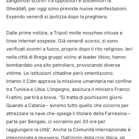
sanguinosi scontri fra oppositori e sostenitori di
Gheddafi, per oggi sono previste nuove manifestazioni.
Essendo venerdì si ipotizza dopo la preghiera.
Dalle prime notizie, a Tripoli molte moschee chiuse e
linee internet sospese. Già venerdì scorso, si sono
verificati scontri a fuoco, proprio dopo il rito religioso. Ieri
nella città di Brega gruppi vicino al leader libico, hanno
bombardato una sito petroliero, provocando diverse
vittime. Le istituzioni cittadine però smentiscono.
Intanto il Cdm approva la missione umanitaria nel confine
tra Tunisia e Libia. L’impegno, assicura il ministro Franco
Frattini, partirà a breve. “Si tratta di pochissimi giorni.
Quando a Catania – avremo tutto quello che occorre per
attrezzare la nave che-spiega il titolare della Farnesina –
parte per Bengasi, ci vorranno poi 30 ore per
raggiungere la città”. Anche la Comunità internazionale è
intenzionata a muoversi. Dall’inizio della crisi libica, gli