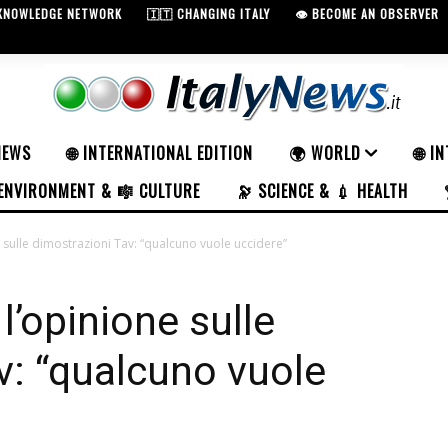
 KNOWLEDGE NETWORK
🇮🇹 CHANGING ITALY
👁️ BECOME AN OBSERVER
NEWS
🌐 INTERNATIONAL EDITION
🌍 WORLD
🌐 I
ENVIRONMENT & 🎼 CULTURE
🔭 SCIENCE & 💉 HEALTH
 sulle dimostrazioni Tav: “qualcuno vuole uccidere”
l’opinione sulle
v: “qualcuno vuole