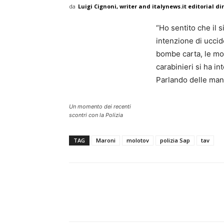
da
Luigi Cignoni, writer and italynews.it editorial di
“Ho sentito che il 
intenzione di uccid
bombe carta, le mol
carabinieri si ha in
Parlando delle manif
Un momento dei recenti
scontri con la Polizia
TAG
Maroni
molotov
polizia Sap
tav