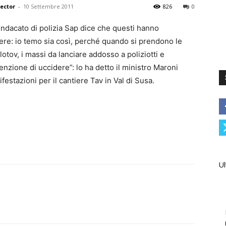
rector
-
10 Settembre 2011
826
0
sindacato di polizia Sap dice che questi hanno
ere: io temo sia così, perché quando si prendono le
otov, i massi da lanciare addosso a poliziotti e
tenzione di uccidere”: lo ha detto il ministro Maroni
estazioni per il cantiere Tav in Val di Susa.
Ul