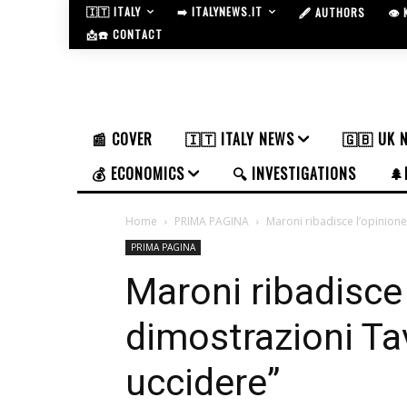
🇮🇹 ITALY
➡️ ITALYNEWS.IT
🖋️ AUTHORS
👁️
📩☎️ CONTACT
📰 COVER
🇮🇹 ITALY NEWS
🇬🇧 UK 
💰 ECONOMICS
🔍 INVESTIGATIONS
🌲
Home
PRIMA PAGINA
Maroni ribadisce l’opinione
PRIMA PAGINA
Maroni ribadisce 
dimostrazioni Ta
uccidere”