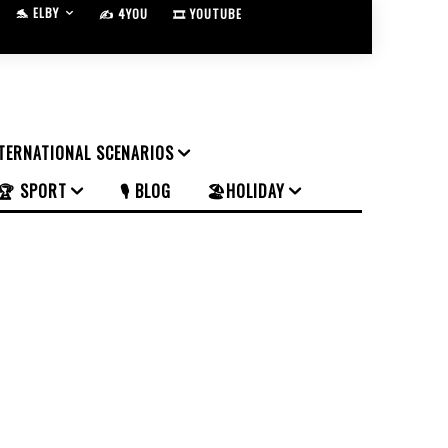
🐬 ELBY
✍️ 4YOU
🎞️ YOUTUBE
NTERNATIONAL SCENARIOS
🏆 SPORT
🎙️ BLOG
🏖️HOLIDAY