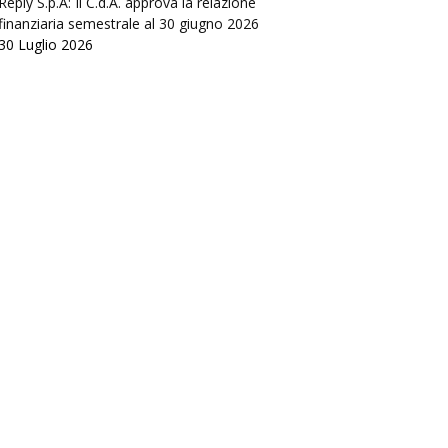
Reply S.p.A: Il C.d.A. approva la relazione
finanziaria semestrale al 30 giugno 2026
30 Luglio 2026