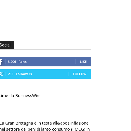
Social
3,006
Fans
LIKE
238
Followers
FOLLOW
time da BusinessWire
La Gran Bretagna è in testa all&apos;inflazione
nel settore dei beni di largo consumo (FMCG) in