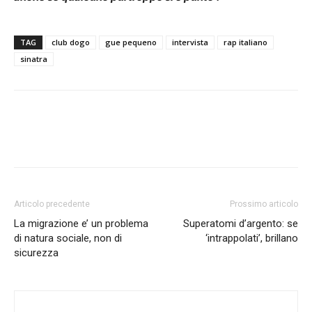
TAG
club dogo
gue pequeno
intervista
rap italiano
sinatra
Articolo precedente
Prossimo articolo
La migrazione e’ un problema
Superatomi d’argento: se
di natura sociale, non di
‘intrappolati’, brillano
sicurezza