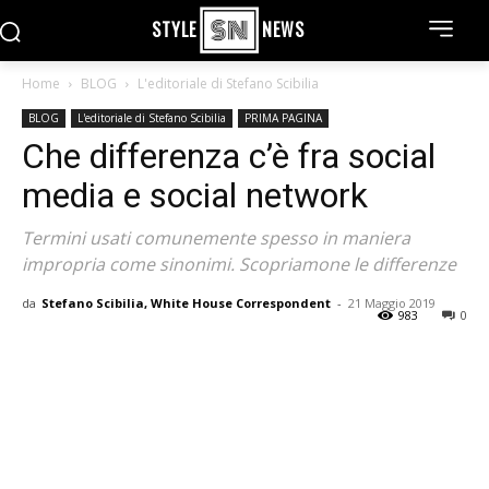
STYLE
NEWS
Home
BLOG
L'editoriale di Stefano Scibilia
BLOG
L'editoriale di Stefano Scibilia
PRIMA PAGINA
Che differenza c’è fra social
media e social network
Termini usati comunemente spesso in maniera
impropria come sinonimi. Scopriamone le differenze
da
Stefano Scibilia, White House Correspondent
-
21 Maggio 2019
983
0