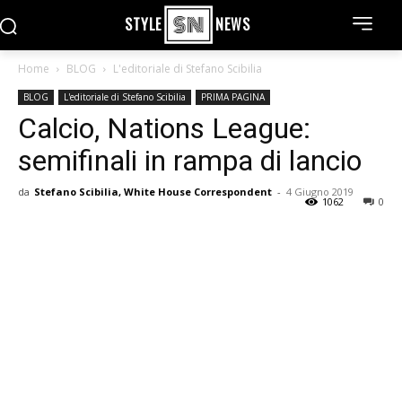
STYLE
NEWS
Home
BLOG
L'editoriale di Stefano Scibilia
BLOG
L'editoriale di Stefano Scibilia
PRIMA PAGINA
Calcio, Nations League:
semifinali in rampa di lancio
da
Stefano Scibilia, White House Correspondent
-
4 Giugno 2019
1062
0