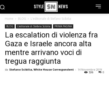
STYLE
NEWS
Home
BLOG
L'editoriale di Stefano Scibilia
BLOG
L'editoriale di Stefano Scibilia
PRIMA PAGINA
La escalation di violenza fra
Gaza e Israele ancora alta
mentre arrivano voci di
tregua raggiunta
da
Stefano Scibilia, White House Correspondent
-
14 Novembre 2019
536
0