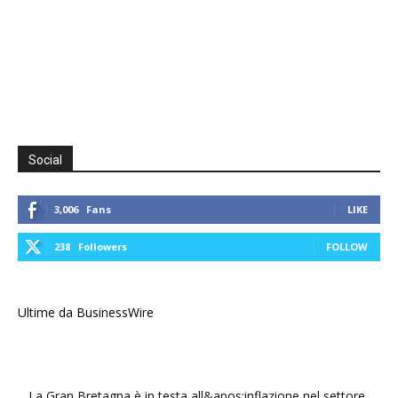
Social
3,006
Fans
LIKE
238
Followers
FOLLOW
Ultime da BusinessWire
La Gran Bretagna è in testa all&apos;inflazione nel settore