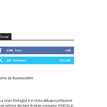
Social
3,006
Fans
LIKE
238
Followers
FOLLOW
time da BusinessWire
La Gran Bretagna è in testa all&apos;inflazione
nel settore dei beni di largo consumo (FMCG) in