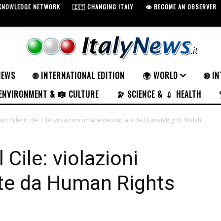
 KNOWLEDGE NETWORK
🇮🇹 CHANGING ITALY
👁️ BECOME AN OBSERVER
NEWS
🌐 INTERNATIONAL EDITION
🌍 WORLD
🌐 I
ENVIRONMENT & 🎼 CULTURE
🔭 SCIENCE & 💉 HEALTH
 occhi feriti del Cile: violazioni umane denunciate da Human Rights Watch
l Cile: violazioni
te da Human Rights