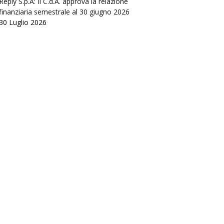
Reply S.p.A: Il C.d.A. approva la relazione
finanziaria semestrale al 30 giugno 2026
30 Luglio 2026