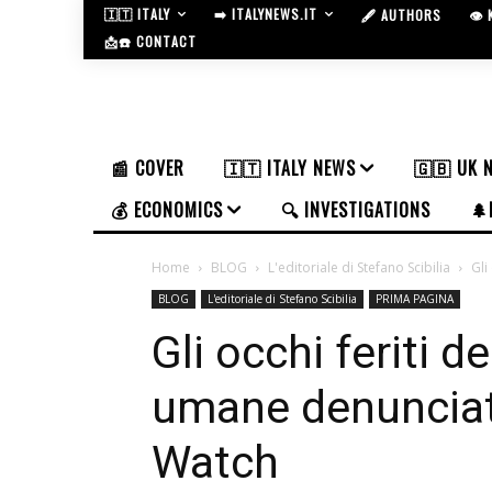
🇮🇹 ITALY
➡️ ITALYNEWS.IT
🖋️ AUTHORS
👁️
📩☎️ CONTACT
📰 COVER
🇮🇹 ITALY NEWS
🇬🇧 UK 
💰 ECONOMICS
🔍 INVESTIGATIONS
🌲
Home
BLOG
L'editoriale di Stefano Scibilia
Gli
BLOG
L'editoriale di Stefano Scibilia
PRIMA PAGINA
Gli occhi feriti de
umane denuncia
Watch