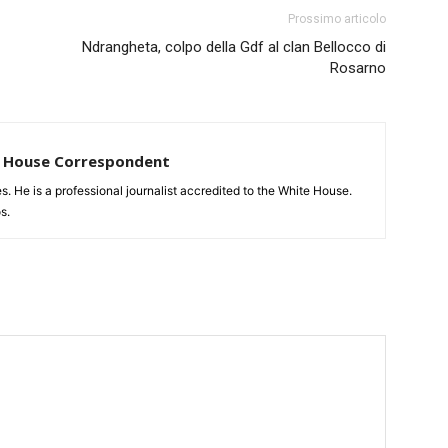
Prossimo articolo
Ndrangheta, colpo della Gdf al clan Bellocco di
Rosarno
te House Correspondent
tes. He is a professional journalist accredited to the White House.
s.