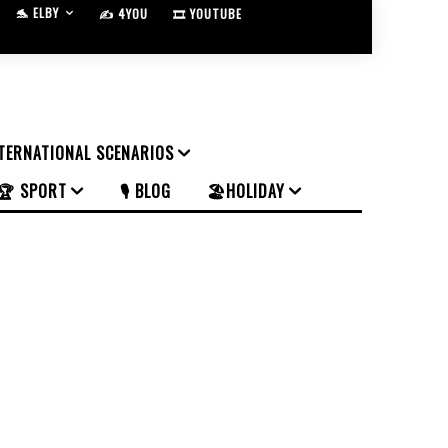
🐬 ELBY
✍️ 4YOU
🎞️ YOUTUBE
NTERNATIONAL SCENARIOS
🏆 SPORT
🎙️ BLOG
🏖️HOLIDAY