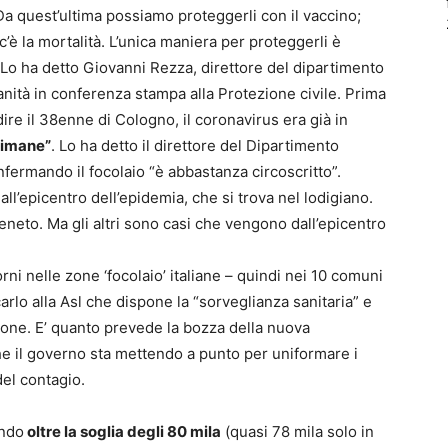
 Da quest’ultima possiamo proteggerli con il vaccino;
’è la mortalità. L’unica maniera per proteggerli è
. Lo ha detto Giovanni Rezza, direttore del dipartimento
 Sanità in conferenza stampa alla Protezione civile. Prima
 dire il 38enne di Cologno, il coronavirus era già in
timane”
. Lo ha detto il direttore del Dipartimento
nfermando il focolaio “è abbastanza circoscritto”.
all’epicentro dell’epidemia, che si trova nel lodigiano.
 Veneto. Ma gli altri sono casi che vengono dall’epicentro
orni nelle zone ‘focolaio’ italiane – quindi nei 10 comuni
lo alla Asl che dispone la “sorveglianza sanitaria” e
zione. E’ quanto prevede la bozza della nuova
he il governo sta mettendo a punto per uniformare i
del contagio.
ondo
oltre la soglia degli 80 mila
(quasi 78 mila solo in