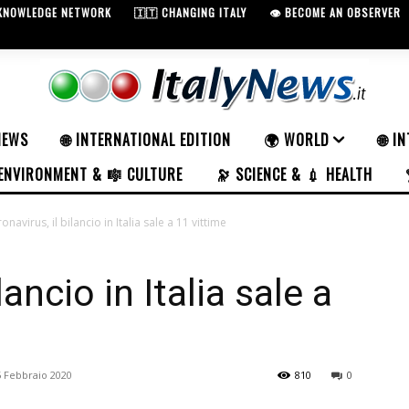
 KNOWLEDGE NETWORK
🇮🇹 CHANGING ITALY
👁️ BECOME AN OBSERVER
NEWS
🌐 INTERNATIONAL EDITION
🌍 WORLD
🌐 I
ENVIRONMENT & 🎼 CULTURE
🔭 SCIENCE & 💉 HEALTH
onavirus, il bilancio in Italia sale a 11 vittime
lancio in Italia sale a
5 Febbraio 2020
810
0