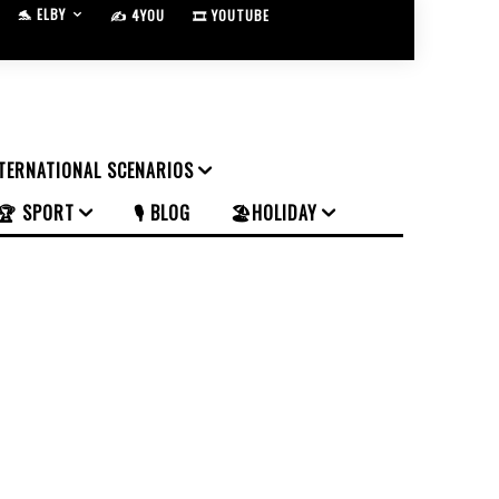
🐬 ELBY
✍️ 4YOU
🎞️ YOUTUBE
NTERNATIONAL SCENARIOS
🏆 SPORT
🎙️ BLOG
🏖️HOLIDAY