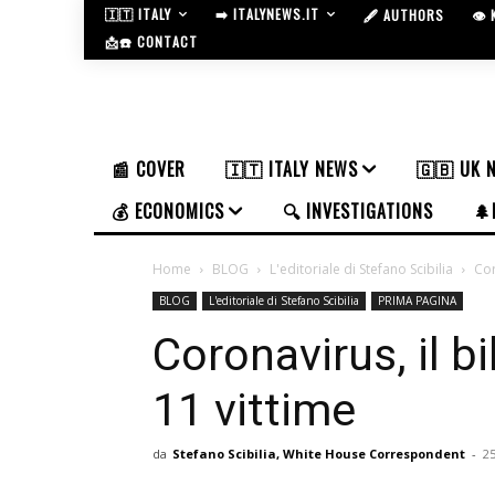
🇮🇹 ITALY
➡️ ITALYNEWS.IT
🖋️ AUTHORS
👁️
📩☎️ CONTACT
📰 COVER
🇮🇹 ITALY NEWS
🇬🇧 UK 
💰 ECONOMICS
🔍 INVESTIGATIONS
🌲
Home
BLOG
L'editoriale di Stefano Scibilia
Cor
BLOG
L'editoriale di Stefano Scibilia
PRIMA PAGINA
Coronavirus, il bi
11 vittime
da
Stefano Scibilia, White House Correspondent
-
2