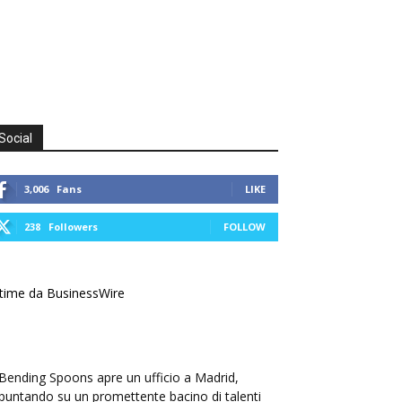
Social
3,006
Fans
LIKE
238
Followers
FOLLOW
time da BusinessWire
Bending Spoons apre un ufficio a Madrid,
puntando su un promettente bacino di talenti