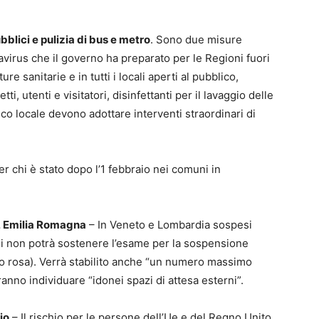
ubblici e pulizia di bus e metro
. Sono due misure
virus che il governo ha preparato per le Regioni fuori
ure sanitarie e in tutti i locali aperti al pubblico,
 utenti e visitatori, disinfettanti per il lavaggio delle
ico locale devono adottare interventi straordinari di
er chi è stato dopo l’1 febbraio nei comuni in
o, Emilia Romagna
– In Veneto e Lombardia sospesi
chi non potrà sostenere l’esame per la sospensione
lio rosa). Verrà stabilito anche “un numero massimo
vranno individuare “idonei spazi di attesa esterni”.
io
– Il rischio per le persone dell’Ue e del Regno Unito