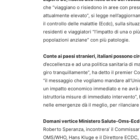
che “viaggiano o risiedono in aree con pres
attualmente elevato”, si legge nell’aggiorn
il controllo delle malattie (Ecdc), sulla sit
residenti e viaggiatori “l’impatto di una o pi
popolazioni anziane” con più patologie.
Conte ai paesi stranieri, italiani possono ci
d’eccellenza e ad una politica sanitaria di m
giro tranquillamente”, ha detto il premier C
“il messaggio che vogliamo mandare all’Un
un impatto economico immediato e ne avrà un
istruttoria misure di immediato intervento”, 
nelle emergenze dà il meglio, per rilanciare 
Domani vertice Ministero Salute-Oms-Ec
Roberto Speranza, incontrera’ il Commissario
OMS/WHO, Hans Kluge e il Direttore ECDC, 