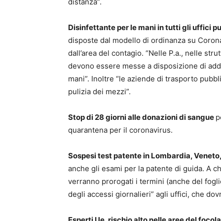
distanza”.
Disinfettante per le mani in tutti gli uffici p
disposte dal modello di ordinanza su Corona
dall’area del contagio. “Nelle P.a., nelle strutt
devono essere messe a disposizione di addetti,
mani”. Inoltre “le aziende di trasporto pubbl
pulizia dei mezzi”.
Stop di 28 giorni alle donazioni di sangue
p
quarantena per il coronavirus.
Sospesi test patente in Lombardia, Venet
anche gli esami per la patente di guida. A 
verranno prorogati i termini (anche del fog
degli accessi giornalieri” agli uffici, che do
Esperti Ue, rischio alto nelle aree del focola