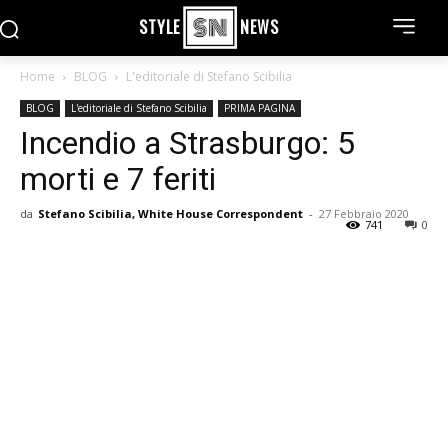
STYLE
NEWS
Home
BLOG
L'editoriale di Stefano Scibilia
BLOG
L'editoriale di Stefano Scibilia
PRIMA PAGINA
Incendio a Strasburgo: 5
morti e 7 feriti
da
Stefano Scibilia, White House Correspondent
-
27 Febbraio 2020
741
0