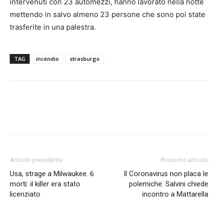
intervenuti con 23 automezzi, hanno lavorato nella notte
mettendo in salvo almeno 23 persone che sono poi state
trasferite in una palestra.
TAG
incendio
strasburgo
Articolo precedente
Prossimo articolo
Usa, strage a Milwaukee. 6
Il Coronavirus non placa le
morti: il killer era stato
polemiche. Salvini chiede
licenziato
incontro a Mattarella