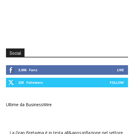
Social
3,006
Fans
LIKE
238
Followers
FOLLOW
Ultime da BusinessWire
La Gran Bretagna è in testa all&apos;inflazione nel settore