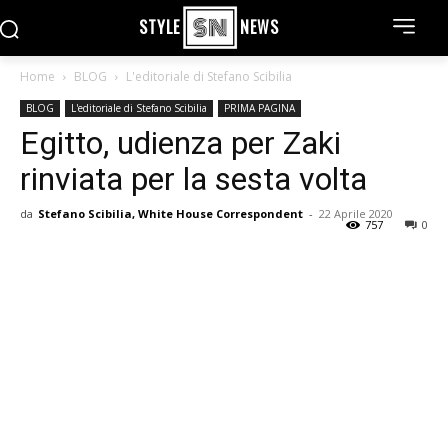
STYLE
NEWS
Home
BLOG
L'editoriale di Stefano Scibilia
BLOG
L'editoriale di Stefano Scibilia
PRIMA PAGINA
Egitto, udienza per Zaki
rinviata per la sesta volta
da
Stefano Scibilia, White House Correspondent
-
22 Aprile 2020
757
0