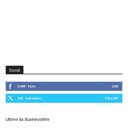
Social
3,006
Fans
LIKE
238
Followers
FOLLOW
Ultime da BusinessWire