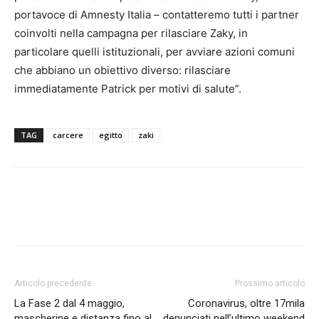
portavoce di Amnesty Italia – contatteremo tutti i partner
coinvolti nella campagna per rilasciare Zaky, in
particolare quelli istituzionali, per avviare azioni comuni
che abbiano un obiettivo diverso: rilasciare
immediatamente Patrick per motivi di salute”.
TAG
carcere
egitto
zaki
Articolo precedente
Prossimo articolo
La Fase 2 dal 4 maggio,
Coronavirus, oltre 17mila
mascherine e distanza fino al
denunciati nell’ultimo weekend