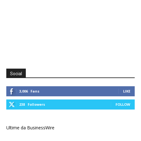
Social
3,006
Fans
LIKE
238
Followers
FOLLOW
Ultime da BusinessWire