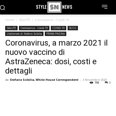
STYLE
NEWS
Home
SALUTE
Coronavirus - Covid-19
SALUTE
Coronavirus - Covid-19
COVID-19
BLOG
L'editoriale di Stefano Scibilia
PRIMA PAGINA
Coronavirus, a marzo 2021 il
nuovo vaccino di
AstraZeneca: dosi, costi e
dettagli
da
Stefano Scibilia, White House Correspondent
-
3 Novembre 2020
798
0