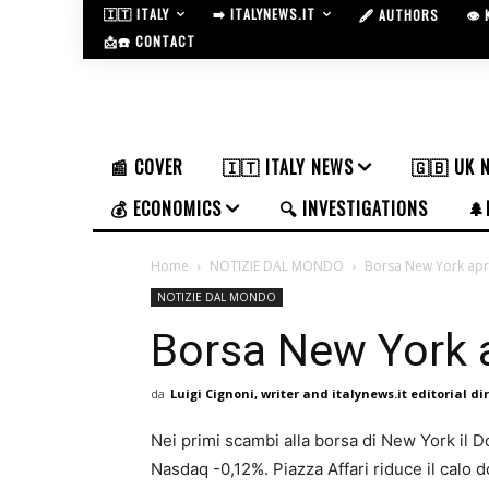
🇮🇹 ITALY
➡️ ITALYNEWS.IT
🖋️ AUTHORS
👁️
📩☎️ CONTACT
📰 COVER
🇮🇹 ITALY NEWS
🇬🇧 UK 
💰 ECONOMICS
🔍 INVESTIGATIONS
🌲
Home
NOTIZIE DAL MONDO
Borsa New York apre
NOTIZIE DAL MONDO
Borsa New York a
da
Luigi Cignoni, writer and italynews.it editorial di
Nei primi scambi alla borsa di New York il 
Nasdaq -0,12%. Piazza Affari riduce il calo d