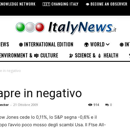
 KNOWLEDGE NETWORK
🇮🇹 CHANGING ITALY
👁️ BECOME AN OBSERVER
NEWS
🌐 INTERNATIONAL EDITION
🌍 WORLD
🌐 I
ENVIRONMENT & 🎼 CULTURE
🔭 SCIENCE & 💉 HEALTH
 in negativo
pre in negativo
rector
-
21 Ottobre 2009
914
0
Dow Jones cede lo 0,11%, lo S&P segna -0,6% e il
opo l’avvio poco mosso degli scambi Usa. Il Ftse All-