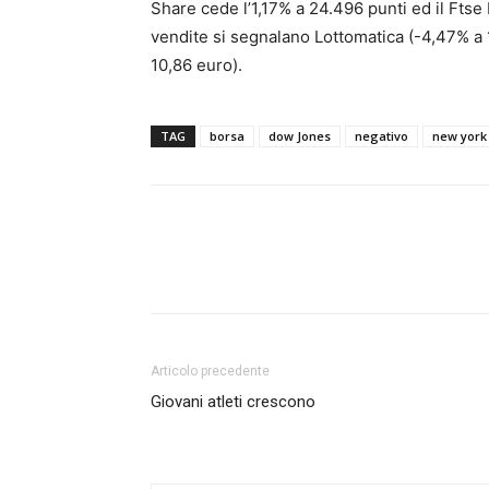
Share cede l’1,17% a 24.496 punti ed il Ftse Mi
vendite si segnalano Lottomatica (-4,47% a 
10,86 euro).
TAG
borsa
dow Jones
negativo
new york
Articolo precedente
Giovani atleti crescono