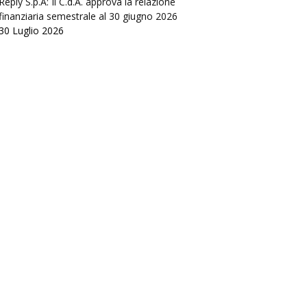
Reply S.p.A: Il C.d.A. approva la relazione
finanziaria semestrale al 30 giugno 2026
30 Luglio 2026