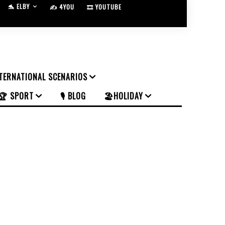
🐬 ELBY
✍️ 4YOU
🎞️ YOUTUBE
NTERNATIONAL SCENARIOS
🏆 SPORT
🎙️ BLOG
🏖️HOLIDAY