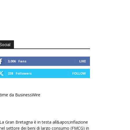
Social
3,006
Fans
LIKE
238
Followers
FOLLOW
time da BusinessWire
La Gran Bretagna è in testa all&apos;inflazione
nel settore dei beni di largo consumo (FMCG) in